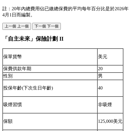
註：20年內總費用佔已繳總保費的平均每年百分比是於2026年
4月1日而編製。
上一個
上一個
下一個
下一個
「自主未來」保險計劃 II
保單貨幣
美元
保費供款年期
20
性別
男
投保年齡(下次生日年齡)
40
吸煙習慣
非吸煙
保額
125,000美元