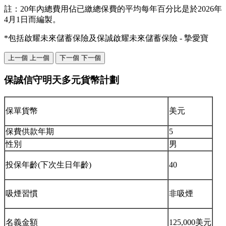
註：20年內總費用佔已繳總保費的平均每年百分比是於2026年
4月1日而編製。
*包括啟耀未來儲蓄保險及保誠啟耀未來儲蓄保險 - 摯愛寶
上一個
上一個
下一個
下一個
保誠信守明天多元貨幣計劃
保單貨幣
美元
保費供款年期
5
性別
男
投保年齡(下次生日年齡)
40
吸煙習慣
非吸煙
名義金額
125,000美元