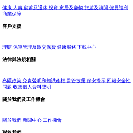
健康
人壽
儲蓄及退休
投資
家居及寵物
旅遊及消閒
僱員福利
商業保障
客戶支援
理賠
保單管理及繳交保費
健康服務
下載中心
法律與法規相關
私隱政策
免責聲明和知識產權
監管披露
保安提示
回報安全性
問題
收集個人資料聲明
關於我們及工作機會
關於我們
新聞中心
工作機會
聯絡我們