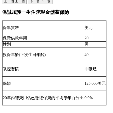
上一個
上一個
下一個
下一個
保誠加護一生住院現金儲蓄保險
保單貨幣
美元
保費供款年期
20
性別
男
投保年齡(下次生日年齡)
40
吸煙習慣
非吸煙
保額
125,000美元
20年內總費用佔已繳總保費的平均每年百分比
0.9%