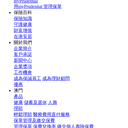
myPrudential
用myPrudential 管理保單
保險百科
保險知識
守護健康
財富增值
在港安居
關於我們
企業簡介
客戶承諾
新聞中心
企業獎項
工作機會
成為保誠員工
成為理財顧問
優惠
澳門
產品
健康
儲蓄及退休
人壽
理賠
輕鬆理賠
醫療費用直付服務
保單管理及繳交保費
管理保單
保費兌換率
繳交個人壽險保費