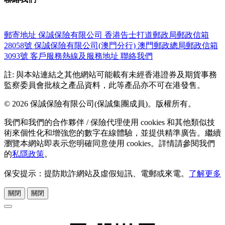
郵寄地址
保誠保險有限公司
香港告士打道郵政局郵政信箱
28058號
保誠保險有限公司(澳門分行)
澳門郵政總局郵政信箱
3093號
客戶服務熱線及服務地址
聯絡我們
註: 與本站連結之其他網站可能載有未經香港證券及期貨事務
監察委員會批核之產品資料，此等產品亦不可在港發售。
© 2026 保誠保險有限公司(保誠集團成員)。版權所有。
我們和我們的合作夥伴 / 保險代理使用 cookies 和其他類似技
術來個性化和增強您的數字在線體驗，並提供精準廣告。繼續
瀏覽本網站即表示您明確同意使用 cookies。詳情請參閱我們
的
私隱政策
。
保安提示：提防欺詐網站及虛假短訊、電郵或來電。
了解更多
關閉
關閉