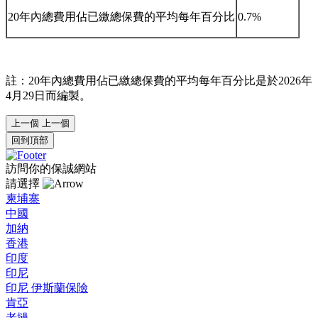
20年內總費用佔已繳總保費的平均每年百分比
0.7%
註：20年內總費用佔已繳總保費的平均每年百分比是於2026年
4月29日而編製。
上一個
上一個
回到頂部
訪問你的保誠網站
請選擇
柬埔寨
中國
加納
香港
印度
印尼
印尼 伊斯蘭保險
肯亞
老撾