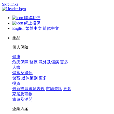
Skip links
聯絡我們
網上投保
English
繁體中文
简体中文
產品
個人保險
健康
危疾保障
醫療
意外及傷病
更多
人壽
儲蓄及退休
儲蓄
退休策劃
更多
投資
最新投資選項表現
市場資訊
更多
家居及寵物
旅遊及消閒
企業方案