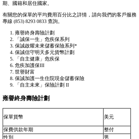
期、國籍和居住國家。
有關您的保單的平均費用百分比之詳情，請向我們的客戶服務
專線 (853) 8293 0833 查詢。
雍譽終身壽險計劃
「誠保一生」危疾保系列
保誠啟耀未來儲蓄保險系列*
保誠信守明天多元貨幣計劃
「自主健康」危疾保
危疾加護保III
世譽財富
保誠加護一生住院現金儲蓄保險
「自主未來」保險計劃 II
雍譽終身壽險計劃
保單貨幣
美元
保費供款年期
整付
性別
男