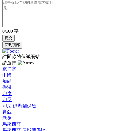
0/500 字
回到頂部
訪問你的保誠網站
請選擇
柬埔寨
中國
加納
香港
印度
印尼
印尼 伊斯蘭保險
肯亞
老撾
馬來西亞
馬來西亞 伊斯蘭保險