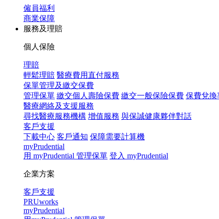
僱員福利
商業保障
服務及理賠
個人保險
理賠
輕鬆理賠
醫療費用直付服務
保單管理及繳交保費
管理保單
繳交個人壽險保費
繳交一般保險保費
保費兌換
醫療網絡及支援服務
尋找醫療服務機構
增值服務
與保誠健康夥伴對話
客戶支援
下載中心
客戶通知
保障需要計算機
myPrudential
用 myPrudential 管理保單
登入 myPrudential
企業方案
客戶支援
PRUworks
myPrudential