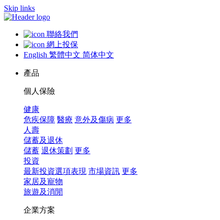
Skip links
聯絡我們
網上投保
English
繁體中文
简体中文
產品
個人保險
健康
危疾保障
醫療
意外及傷病
更多
人壽
儲蓄及退休
儲蓄
退休策劃
更多
投資
最新投資選項表現
市場資訊
更多
家居及寵物
旅遊及消閒
企業方案