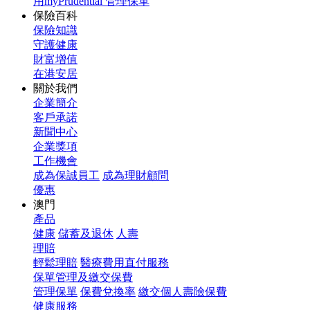
用myPrudential 管理保單
保險百科
保險知識
守護健康
財富增值
在港安居
關於我們
企業簡介
客戶承諾
新聞中心
企業獎項
工作機會
成為保誠員工
成為理財顧問
優惠
澳門
產品
健康
儲蓄及退休
人壽
理賠
輕鬆理賠
醫療費用直付服務
保單管理及繳交保費
管理保單
保費兌換率
繳交個人壽險保費
健康服務