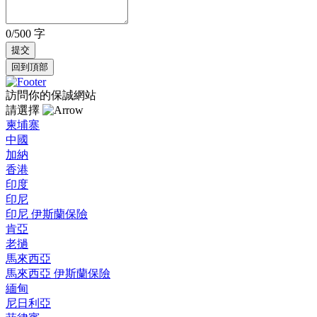
0/500 字
回到頂部
訪問你的保誠網站
請選擇
柬埔寨
中國
加納
香港
印度
印尼
印尼 伊斯蘭保險
肯亞
老撾
馬來西亞
馬來西亞 伊斯蘭保險
緬甸
尼日利亞