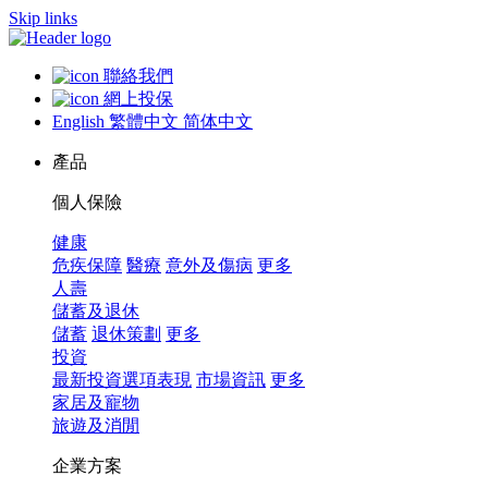
Skip links
聯絡我們
網上投保
English
繁體中文
简体中文
產品
個人保險
健康
危疾保障
醫療
意外及傷病
更多
人壽
儲蓄及退休
儲蓄
退休策劃
更多
投資
最新投資選項表現
市場資訊
更多
家居及寵物
旅遊及消閒
企業方案