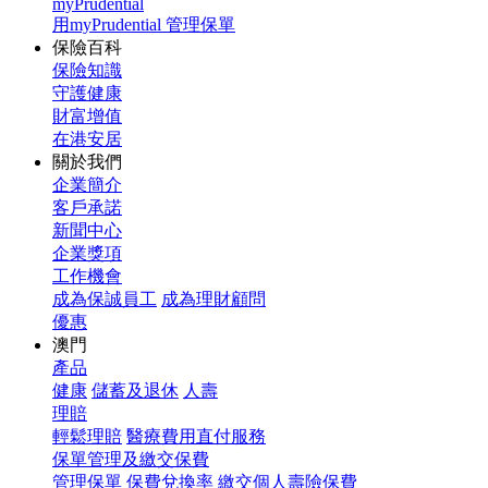
myPrudential
用myPrudential 管理保單
保險百科
保險知識
守護健康
財富增值
在港安居
關於我們
企業簡介
客戶承諾
新聞中心
企業獎項
工作機會
成為保誠員工
成為理財顧問
優惠
澳門
產品
健康
儲蓄及退休
人壽
理賠
輕鬆理賠
醫療費用直付服務
保單管理及繳交保費
管理保單
保費兌換率
繳交個人壽險保費