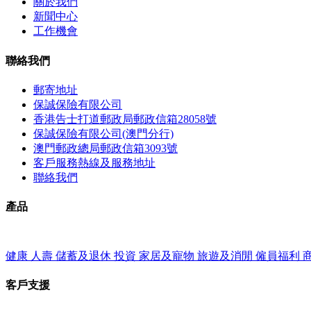
關於我們
新聞中心
工作機會
聯絡我們
郵寄地址
保誠保險有限公司
香港告士打道郵政局郵政信箱28058號
保誠保險有限公司(澳門分行)
澳門郵政總局郵政信箱3093號
客戶服務熱線及服務地址
聯絡我們
產品
健康
人壽
儲蓄及退休
投資
家居及寵物
旅遊及消閒
僱員福利
客戶支援