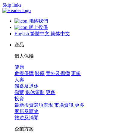
Skip links
聯絡我們
網上投保
English
繁體中文
简体中文
產品
個人保險
健康
危疾保障
醫療
意外及傷病
更多
人壽
儲蓄及退休
儲蓄
退休策劃
更多
投資
最新投資選項表現
市場資訊
更多
家居及寵物
旅遊及消閒
企業方案