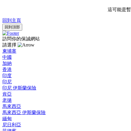
這可能是暫
回到主頁
回到頂部
訪問你的保誠網站
請選擇
柬埔寨
中國
加納
香港
印度
印尼
印尼 伊斯蘭保險
肯亞
老撾
馬來西亞
馬來西亞 伊斯蘭保險
緬甸
尼日利亞
菲律賓