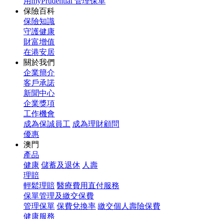
用myPrudential 管理保單
保險百科
保險知識
守護健康
財富增值
在港安居
關於我們
企業簡介
客戶承諾
新聞中心
企業獎項
工作機會
成為保誠員工
成為理財顧問
優惠
澳門
產品
健康
儲蓄及退休
人壽
理賠
輕鬆理賠
醫療費用直付服務
保單管理及繳交保費
管理保單
保費兌換率
繳交個人壽險保費
健康服務