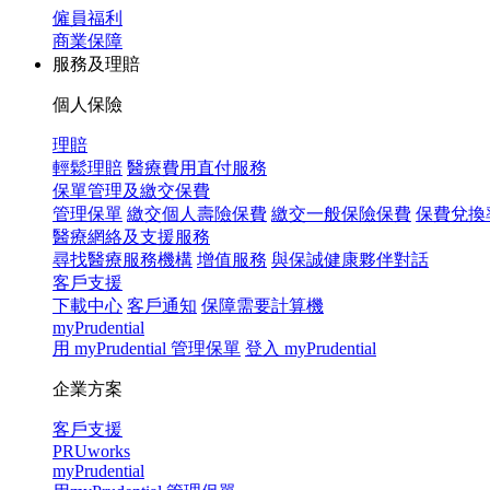
僱員福利
商業保障
服務及理賠
個人保險
理賠
輕鬆理賠
醫療費用直付服務
保單管理及繳交保費
管理保單
繳交個人壽險保費
繳交一般保險保費
保費兌換
醫療網絡及支援服務
尋找醫療服務機構
增值服務
與保誠健康夥伴對話
客戶支援
下載中心
客戶通知
保障需要計算機
myPrudential
用 myPrudential 管理保單
登入 myPrudential
企業方案
客戶支援
PRUworks
myPrudential