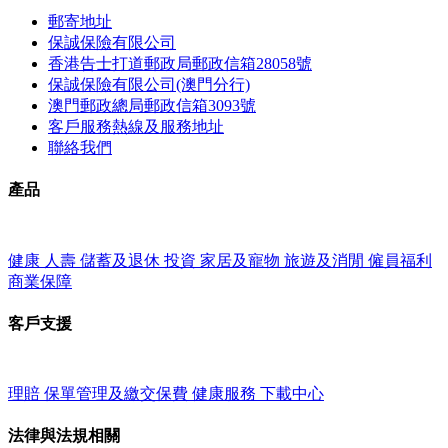
郵寄地址
保誠保險有限公司
香港告士打道郵政局郵政信箱28058號
保誠保險有限公司(澳門分行)
澳門郵政總局郵政信箱3093號
客戶服務熱線及服務地址
聯絡我們
產品
健康
人壽
儲蓄及退休
投資
家居及寵物
旅遊及消閒
僱員福利
商業保障
客戶支援
理賠
保單管理及繳交保費
健康服務
下載中心
法律與法規相關