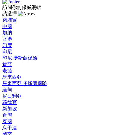
訪問你的保誠網站
請選擇
柬埔寨
中國
加納
香港
印度
印尼
印尼 伊斯蘭保險
肯亞
老撾
馬來西亞
馬來西亞 伊斯蘭保險
緬甸
尼日利亞
菲律賓
新加坡
台灣
泰國
烏干達
越南