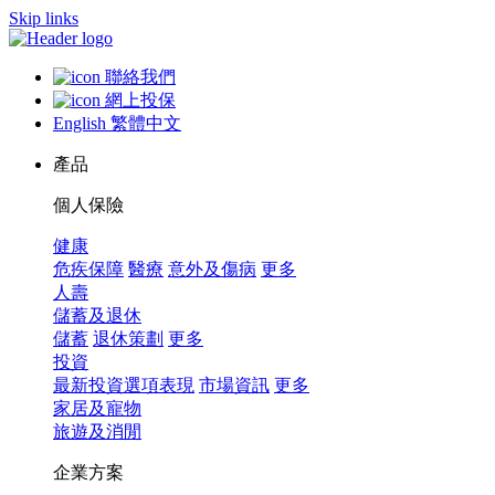
Skip links
聯絡我們
網上投保
English
繁體中文
產品
個人保險
健康
危疾保障
醫療
意外及傷病
更多
人壽
儲蓄及退休
儲蓄
退休策劃
更多
投資
最新投資選項表現
市場資訊
更多
家居及寵物
旅遊及消閒
企業方案