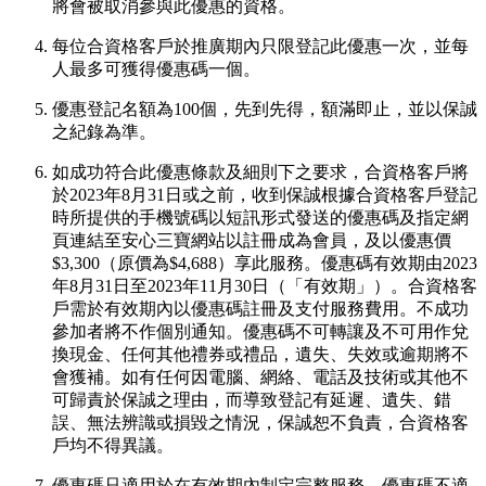
將會被取消參與此優惠的資格。
每位合資格客戶於推廣期內只限登記此優惠一次，並每
人最多可獲得優惠碼一個。
優惠登記名額為100個，先到先得，額滿即止，並以保誠
之紀錄為準。
如成功符合此優惠條款及細則下之要求，合資格客戶將
於2023年8月31日或之前，收到保誠根據合資格客戶登記
時所提供的手機號碼以短訊形式發送的優惠碼及指定網
頁連結至安心三寶網站以註冊成為會員，及以優惠價
$3,300（原價為$4,688）享此服務。優惠碼有效期由2023
年8月31日至2023年11月30日（「有效期」）。合資格客
戶需於有效期內以優惠碼註冊及支付服務費用。不成功
參加者將不作個別通知。優惠碼不可轉讓及不可用作兌
換現金、任何其他禮券或禮品，遺失、失效或逾期將不
會獲補。如有任何因電腦、網絡、電話及技術或其他不
可歸責於保誠之理由，而導致登記有延遲、遺失、錯
誤、無法辨識或損毀之情況，保誠恕不負責，合資格客
戶均不得異議。
優惠碼只適用於在有效期內制定完整服務。優惠碼不適