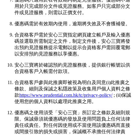
用於只完成部分文件或見證服務。如客戶只完成部分文
件或見證服務，則需以正價支付。
優惠碼需於有效期內使用，逾期將失效及不會獲補發。
合資格客戶需於安心三寶指定網頁建立帳戶及輸入優惠
碼並選取所需制定之文件，制定文件後，安心三寶將發
出預約見證服務提示電郵以提示合資格客戶需回覆電郵
以安排預約見證服務以享優惠。
安心三寶將於確認預約見證服務後，提供銀行帳號以供
合資格客戶入帳需付款項。
合資格客戶參與此推廣即被視為明白及同意(i)此推廣之
條款、細則及保誠之私隱政策及收集用戶個人資料之條
款
https://www.prudential.com.hk/tc/privacy-policy/
; (ii)保誠
使用您的個人資料以處理此推廣之用。
優惠碼之使用須受「安心三寶」所訂定之條款及細則規
限。保誠毋須就優惠碼的發放及使用問題負上任何法律
責任或責任。對任何因使用或不當使用該優惠碼而直接
或間接引致的損失或損害，保誠概不承擔任何法律責