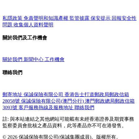
私隱政策
免責聲明和知識產權
監管披露
保安提示
回報安全性
問題
收集個人資料聲明
關於我們及工作機會
關於我們
新聞中心
工作機會
聯絡我們
郵寄地址
保誠保險有限公司
香港告士打道郵政局郵政信箱
28058號
保誠保險有限公司(澳門分行)
澳門郵政總局郵政信箱
3093號
客戶服務熱線及服務地址
聯絡我們
註: 與本站連結之其他網站可能載有未經香港證券及期貨事務
監察委員會批核之產品資料，此等產品亦不可在港發售。
© 2026 保誠保險有限公司(保誠集團成員)。版權所有。