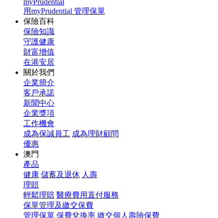
myPrudential
用myPrudential 管理保單
保險百科
保險知識
守護健康
財富增值
在港安居
關於我們
企業簡介
客戶承諾
新聞中心
企業獎項
工作機會
成為保誠員工
成為理財顧問
優惠
澳門
產品
健康
儲蓄及退休
人壽
理賠
輕鬆理賠
醫療費用直付服務
保單管理及繳交保費
管理保單
保費兌換率
繳交個人壽險保費