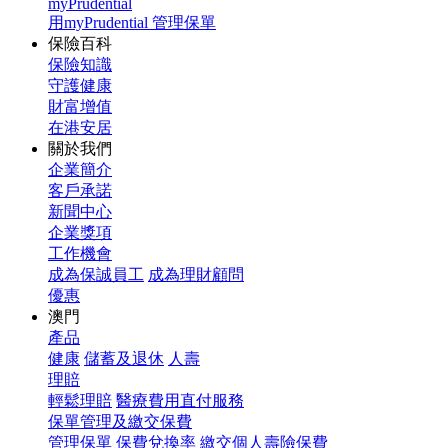
myPrudential
用myPrudential 管理保單
保險百科
保險知識
守護健康
財富增值
在港安居
關於我們
企業簡介
客戶承諾
新聞中心
企業獎項
工作機會
成為保誠員工
成為理財顧問
優惠
澳門
產品
健康
儲蓄及退休
人壽
理賠
輕鬆理賠
醫療費用直付服務
保單管理及繳交保費
管理保單
保費兌換率
繳交個人壽險保費