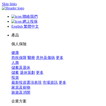
Skip links
聯絡我們
網上投保
English
繁體中文
產品
個人保險
健康
危疾保障
醫療
意外及傷病
更多
人壽
儲蓄及退休
儲蓄
退休策劃
更多
投資
最新投資選項表現
市場資訊
更多
家居及寵物
旅遊及消閒
企業方案