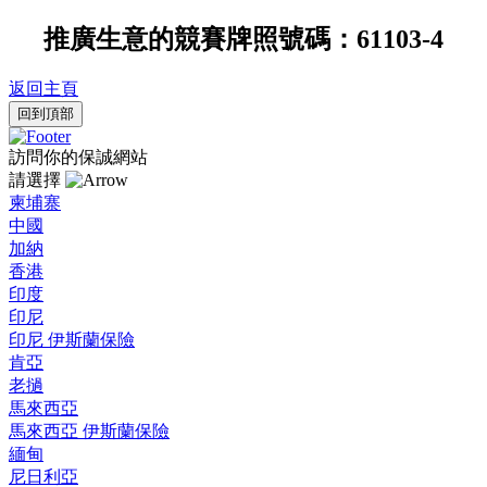
推廣生意的競賽牌照號碼：61103-4
返回主頁
回到頂部
訪問你的保誠網站
請選擇
柬埔寨
中國
加納
香港
印度
印尼
印尼 伊斯蘭保險
肯亞
老撾
馬來西亞
馬來西亞 伊斯蘭保險
緬甸
尼日利亞