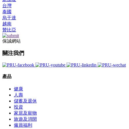
台灣
泰國
烏干達
越南
贊比亞
保誠網站
關注我們
產品
健康
人壽
儲蓄及退休
投資
家居及寵物
旅遊及消閒
僱員福利