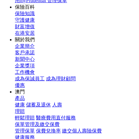
用myPrudential 管理保單
保險百科
保險知識
守護健康
財富增值
在港安居
關於我們
企業簡介
客戶承諾
新聞中心
企業獎項
工作機會
成為保誠員工
成為理財顧問
優惠
澳門
產品
健康
儲蓄及退休
人壽
理賠
輕鬆理賠
醫療費用直付服務
保單管理及繳交保費
管理保單
保費兌換率
繳交個人壽險保費
健康服務