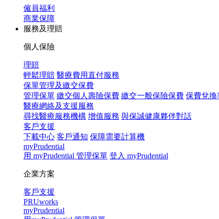
僱員福利
商業保障
服務及理賠
個人保險
理賠
輕鬆理賠
醫療費用直付服務
保單管理及繳交保費
管理保單
繳交個人壽險保費
繳交一般保險保費
保費兌換
醫療網絡及支援服務
尋找醫療服務機構
增值服務
與保誠健康夥伴對話
客戶支援
下載中心
客戶通知
保障需要計算機
myPrudential
用 myPrudential 管理保單
登入 myPrudential
企業方案
客戶支援
PRUworks
myPrudential