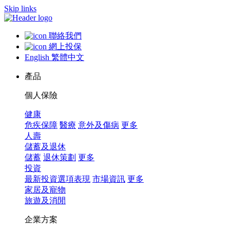
Skip links
聯絡我們
網上投保
English
繁體中文
產品
個人保險
健康
危疾保障
醫療
意外及傷病
更多
人壽
儲蓄及退休
儲蓄
退休策劃
更多
投資
最新投資選項表現
市場資訊
更多
家居及寵物
旅遊及消閒
企業方案