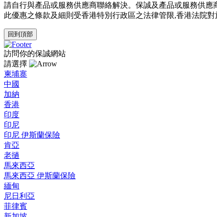
請自行與產品或服務供應商聯絡解決。保誠及產品或服務供應
此優惠之條款及細則受香港特別行政區之法律管限,香港法院對
回到頂部
訪問你的保誠網站
請選擇
柬埔寨
中國
加納
香港
印度
印尼
印尼 伊斯蘭保險
肯亞
老撾
馬來西亞
馬來西亞 伊斯蘭保險
緬甸
尼日利亞
菲律賓
新加坡