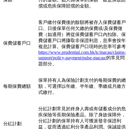
償或危疾保障賠償的金額。
客戶繳付保費後的餘額將被存入保費儲蓄戶
口。日後保單任何欠繳的保費或/及保費徵
費（如適用）將從保費儲蓄戶口內扣除。保
費儲蓄戶口將賺取非保證利息，息率會按年
保費儲蓄戶口
複息計算。保費儲蓄戶口現時的息率可參考
https://www.prudential.com.hk/tc/macau/claims-
support/policy-payment/pulse-macau/
的常見問
題部分。
保單持有人為保險計劃支付的每期保費的總
每期保費總額
額，可選擇以年繳、半年繳、季繳或月繳方
式繳付。
分紅計劃常見於終身人壽或有儲蓄成分的危
疾保險等長期保險產品。除了身故保障外，
分紅計劃的保單持有人可獲派發非保證利
分紅計劃
益，從而透過紅利分享產品利潤。保誠提供