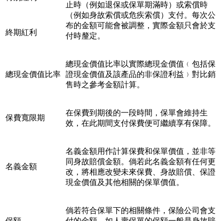
止時（例如退保或保單期滿時）或索償時
（例如身故索償或危疾索償）支付。每次公
布的金額可能會被調整，實際金額只會於支
終期紅利
付時釐定。
總現金價值比率以實際總現金價值﹙包括保
總現金價值比率
證現金價值及該產品的非保證利益﹚對比銷
售時之參考金額計算。
在保費到期後的一段時間，保單會維持生
保費寬限期
效，在此期間支付保費便可繼續享有保障。
名義金額用作計算保費和保單價值，並非等
同身故賠償金額。倘若此名義金額有任何更
名義金額
改，將相應改變未來保費、身故賠償、保證
現金價值及其他相關的保單價值。
倘若符合保單下的相關條件，保險公司會支
保額
付的金額。如人壽保單的保額一般是身故賠