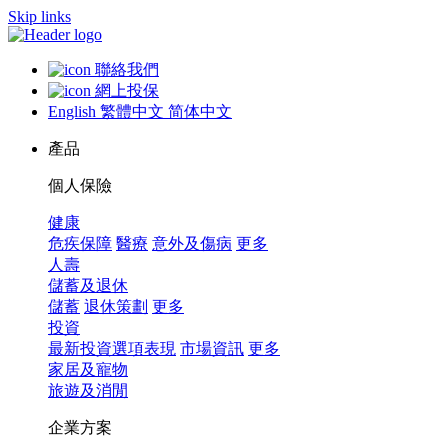
Skip links
聯絡我們
網上投保
English
繁體中文
简体中文
產品
個人保險
健康
危疾保障
醫療
意外及傷病
更多
人壽
儲蓄及退休
儲蓄
退休策劃
更多
投資
最新投資選項表現
市場資訊
更多
家居及寵物
旅遊及消閒
企業方案