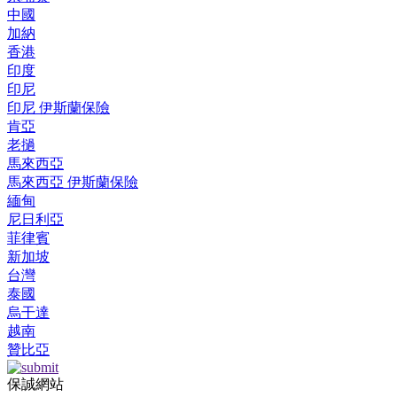
中國
加納
香港
印度
印尼
印尼 伊斯蘭保險
肯亞
老撾
馬來西亞
馬來西亞 伊斯蘭保險
緬甸
尼日利亞
菲律賓
新加坡
台灣
泰國
烏干達
越南
贊比亞
保誠網站