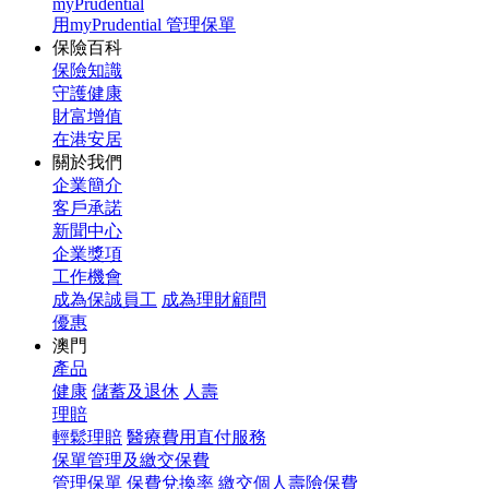
myPrudential
用myPrudential 管理保單
保險百科
保險知識
守護健康
財富增值
在港安居
關於我們
企業簡介
客戶承諾
新聞中心
企業獎項
工作機會
成為保誠員工
成為理財顧問
優惠
澳門
產品
健康
儲蓄及退休
人壽
理賠
輕鬆理賠
醫療費用直付服務
保單管理及繳交保費
管理保單
保費兌換率
繳交個人壽險保費