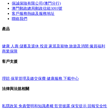
保誠保險有限公司(澳門分行)
澳門郵政總局郵政信箱3093號
客戶服務熱線及服務地址
聯絡我們
產品
健康
人壽
儲蓄及退休
投資
家居及寵物
旅遊及消閒
僱員福利
商業保障
客戶支援
理賠
保單管理及繳交保費
健康服務
下載中心
法律與法規相關
私隱政策
免責聲明和知識產權
監管披露
保安提示
回報安全性