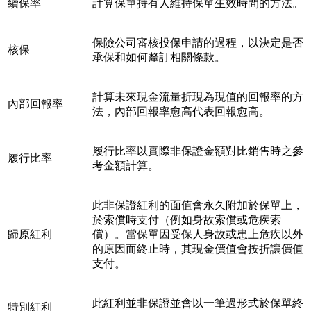
續保率
計算保單持有人維持保單生效時間的方法。
保險公司審核投保申請的過程，以決定是否
核保
承保和如何釐訂相關條款。
計算未來現金流量折現為現值的回報率的方
內部回報率
法，內部回報率愈高代表回報愈高。
履行比率以實際非保證金額對比銷售時之參
履行比率
考金額計算。
此非保證紅利的面值會永久附加於保單上，
於索償時支付（例如身故索償或危疾索
歸原紅利
償）。當保單因受保人身故或患上危疾以外
的原因而終止時，其現金價值會按折讓價值
支付。
此紅利並非保證並會以一筆過形式於保單終
特別紅利