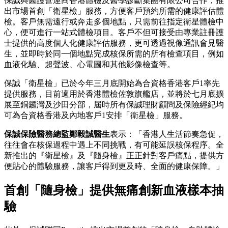
保誠與醫護營運商香港體檢及醫學診斷集團有限公司合作，推
出市場首創「衛星檢」服務，方便客戶預約所需的健康評估體
檢。客戶無需遠行或奔走多個地點，只需前往指定衛星體檢中
心，便可進行一站式體檢項目。客戶不但可接受由專業註冊護
士提供的高度個人化健康評估服務，更可透過視像通訊會見醫
生，並即時於同一個地點完成核保所需的所有檢查項目，例如
血液化驗、超聲波、心電圖和其他影像檢查等。
保誠「衛星檢」已於今年三月底開始為合資格香港客戶1率先
提供服務，目前適用於香港體檢佐敦旗艦店，並將於七月底擴
展至銅鑼灣及沙田分部，屆時所有保誠理財顧問及保險經紀均
可為合資格香港及內地客戶1安排「衛星檢」服務。
保誠保險醫務總監鄭毅誠醫生
表示：「香港人生活節奏急促，
往往會在核保過程中遇上不同挑戰，有可能延誤核保程序。全
新推出的『衛星檢』及『隨身檢』正正針對客戶痛點，提供方
便貼心的體驗服務，讓客戶得到更及時、全面的健康保障。」
首創「隨身檢」提供無痛創新血液樣本抽
驗