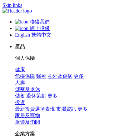
Skip links
聯絡我們
網上投保
English
繁體中文
產品
個人保險
健康
危疾保障
醫療
意外及傷病
更多
人壽
儲蓄及退休
儲蓄
退休策劃
更多
投資
最新投資選項表現
市場資訊
更多
家居及寵物
旅遊及消閒
企業方案