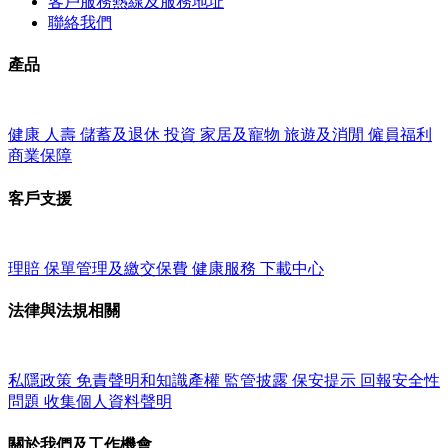
客戶服務熱線及服務地址
聯絡我們
產品
健康
人壽
儲蓄及退休
投資
家居及寵物
旅遊及消閒
僱員福利
商業保障
客戶支援
理賠
保單管理及繳交保費
健康服務
下載中心
法律與法規相關
私隱政策
免責聲明和知識產權
監管披露
保安提示
回報安全性
問題
收集個人資料聲明
關於我們及工作機會