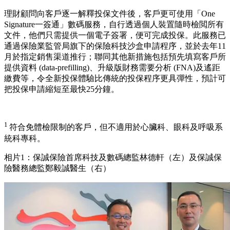
理財顧問向客戶逐一解釋投保文件後，客戶更可使用「One
Signature一簽通」數碼服務，自行透過個人裝置隨時檢閲所有
文件，他們只需提供一個電子簽署，便可完成投保。此服務已
通過保險業監管局旗下的保險科技沙盒申請程序，並於去年11
月於指定銷售渠道推行；聯同其他新措施包括預先填寫客戶所
提供資料 (data-prefilling)、升級版財務需要分析 (FNA)及遙距
繳費等，令全新投保體驗比傳統的投保程序更具彈性，預計可
把投保申請縮短至最快25分鐘。
1
符合免體檢限制的客戶，但不適用於心臟科、眼科及呼吸系
統科專科。
相片1：保誠保險首席科技及數碼總監林德軒（左）及保誠保
險醫務總監鄭毅誠醫生（右）