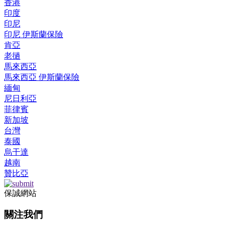
香港
印度
印尼
印尼 伊斯蘭保險
肯亞
老撾
馬來西亞
馬來西亞 伊斯蘭保險
緬甸
尼日利亞
菲律賓
新加坡
台灣
泰國
烏干達
越南
贊比亞
保誠網站
關注我們