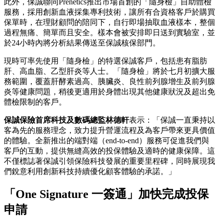
此外，保誠聯同Prenetics推出市場首創的「隨身檢」自助體檢
服務，採用創新血液採集專利技術，讓所有合資格客戶於購買
保單時，在理財顧問的陪同下，自行即場抽取血液樣本，整個
過程無痛、簡單而且安全。樣本會被安排即日送到實驗室，並
於24小時內將分析結果傳送至保誠核保部門。
現時可率先使用「隨身檢」的特選保誠客戶，包括患有脂肪
肝、高血脂、乙型肝炎等人士。「隨身檢」將於七月初擴大服
務範圍，覆蓋肝酵素過高、胰臟炎、良性前列腺增生及前列腺
炎等健康問題，稍後更適用於身體出現其他健康狀況及超出免
體檢限制的客戶。
保誠保險首席科技及數碼總監林德軒
表示：「保誠一直秉持以
客為先的服務理念，致力提升營運流程及為客戶帶來更具價值
的體驗。全新推出的端對端（end-to-end）服務可促進我們與
客戶的互動，提供無縫高效的投保體驗及適時的健康保障。這
不僅標誌著保誠引領保險科技發展的重要里程碑，同時展現我
們銳意利用創新科技持續優化顧客體驗的承諾。」
「One Signature 一簽通」加快完成投保
申請