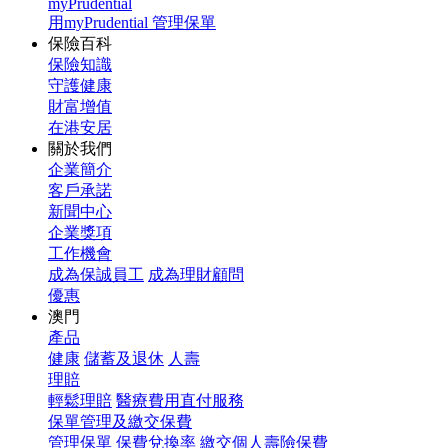
myPrudential
用myPrudential 管理保單
保險百科
保險知識
守護健康
財富增值
在港安居
關於我們
企業簡介
客戶承諾
新聞中心
企業獎項
工作機會
成為保誠員工
成為理財顧問
優惠
澳門
產品
健康
儲蓄及退休
人壽
理賠
輕鬆理賠
醫療費用直付服務
保單管理及繳交保費
管理保單
保費兌換率
繳交個人壽險保費