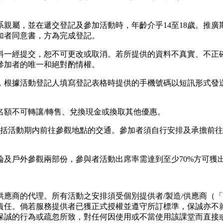
直系親屬，並在遞交登記及參加活動時，年齡介乎14至18歲。推
加者同意書，方為完成登記。
資料一經提交，恕不可更改或取消。若所提供的資料不真實、不
參加者的唯一和絕對酌情權。
0天，根據活動登記人填寫登記表格時提供的手機號碼以短訊形式
動名額不可轉讓/轉售、兌換現金或換取其他優惠。
活動僅包括活動期内前往參觀地點的交通。參加者須自行安排及承擔
理論及戶外參觀兩部份，參與者活動出席率需達到至少70%方可獲
製造/供應商的代理。所有活動之安排須受個別提供者/製造/供應
責任。倘若服務提供者已獲正式授權並遵守所訂標準，保誠亦不
保誠的行為或疏忽所致，對任何因使用或不當使用該課堂而直接