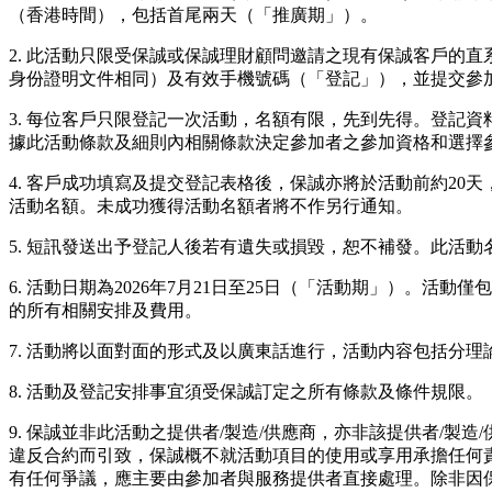
（香港時間），包括首尾兩天（「推廣期」）。
2. 此活動只限受保誠或保誠理財顧問邀請之現有保誠客戶的
身份證明文件相同）及有效手機號碼（「登記」），並提交參
3. 每位客戶只限登記一次活動，名額有限，先到先得。登記
據此活動條款及細則內相關條款決定參加者之參加資格和選擇
4. 客戶成功填寫及提交登記表格後，保誠亦將於活動前約2
活動名額。未成功獲得活動名額者將不作另行通知。
5. 短訊發送出予登記人後若有遺失或損毀，恕不補發。此活
6. 活動日期為2026年7月21日至25日（「活動期」）。
的所有相關安排及費用。
7. 活動將以面對面的形式及以廣東話進行，活動内容包括分
8. 活動及登記安排事宜須受保誠訂定之所有條款及條件規限。
9. 保誠並非此活動之提供者/製造/供應商，亦非該提供者/
違反合約而引致，保誠概不就活動項目的使用或享用承擔任何
有任何爭議，應主要由參加者與服務提供者直接處理。除非因