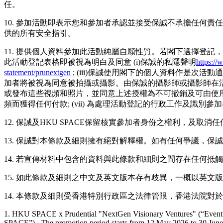
任。
10. 參加活動即表示您和參加者承認並接受保誠不承擔任何責
供的所有安全指引。
11. 提供個人資料參加此活動純屬自願性質。若閣下選擇登
此活動登記表格即被視為明白及同意 (i)保誠的私隱聲明
https://
statement/prunextgen
; (iii)保誠使用閣下的個人資料作是次活動
加者將被視為同意被拍攝或攝影。由保誠的攝影師或攝影師在
或發布這些視頻和照片，並同意上述授權為不可撤銷及可由使
頻而獲得任何付款; (vii) 為處理活動登記的行政工作及識別
12. 保誠及HKU SPACE保留核實參加者身份之權利，及取
13. 保誠對本條款及細則擁有絕對解釋權。如有任何爭議，保
14. 若宣傳材料中包含的資料與此條款和細則之間存在任何抵
15. 如此條款及細則之中文及英文版本存有歧異，一概以英文
14. 本條款及細則受香港特別行政區之法律管限，香港法院
1. HKU SPACE x Prudential "NextGen Visionary Ventures" (“Event”
SPACE”). The promotion period starts from 12 May 2026 to 30 June 