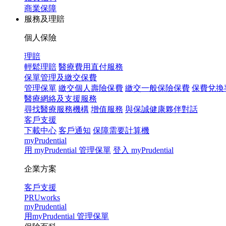
商業保障
服務及理賠
個人保險
理賠
輕鬆理賠
醫療費用直付服務
保單管理及繳交保費
管理保單
繳交個人壽險保費
繳交一般保險保費
保費兌換
醫療網絡及支援服務
尋找醫療服務機構
增值服務
與保誠健康夥伴對話
客戶支援
下載中心
客戶通知
保障需要計算機
myPrudential
用 myPrudential 管理保單
登入 myPrudential
企業方案
客戶支援
PRUworks
myPrudential
用myPrudential 管理保單