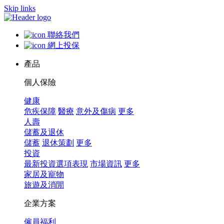
Skip links
聯絡我們
網上投保
產品
個人保險
健康
危疾保障
醫療
意外及傷病
更多
人壽
儲蓄及退休
儲蓄
退休策劃
更多
投資
最新投資選項表現
市場資訊
更多
家居及寵物
旅遊及消閒
企業方案
僱員福利