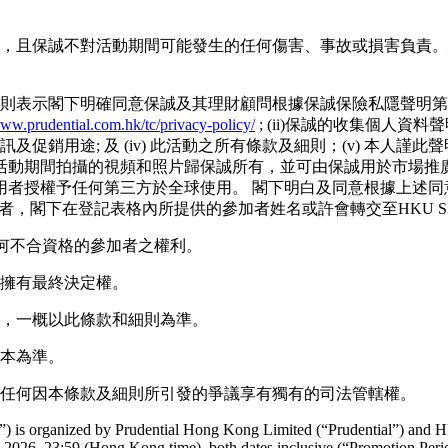
任，且保誠不對活動期間可能發生的任何傷害、事故或損害負責。建議
記，則表示閣下明確同意保誠及其理財顧問根據保誠保險私隱聲明第
www.prudential.com.hk/tc/privacy-policy/
; (ii)保誠的收集個人資料
通訊及促銷用途; 及 (iv) 此活動之所有條款及細則；(v) 本人謹
活動期間拍攝的視頻和照片歸保誠所有，並可由保誠用於市場推
用者授權予任何第三方於全球使用。 閣下明白及同意根據上述同
參加者，閣下在登記表格內所提供的參加者姓名或許會轉交至HKU S
消任何不合資格的參加者之權利。
誠擁有最終決定權。
觸，一概以此條款和細則為準。
版本為準。
對於任何因本條款及細則所引發的爭議享有獨有的司法管轄權。
) is organized by Prudential Hong Kong Limited (“Prudential”) and 
2026, 23:59 (Hong Kong time), both dates inclusive (“Promotion Peri