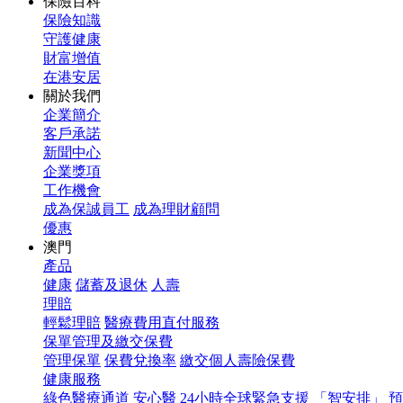
保險百科
保險知識
守護健康
財富增值
在港安居
關於我們
企業簡介
客戶承諾
新聞中心
企業獎項
工作機會
成為保誠員工
成為理財顧問
優惠
澳門
產品
健康
儲蓄及退休
人壽
理賠
輕鬆理賠
醫療費用直付服務
保單管理及繳交保費
管理保單
保費兌換率
繳交個人壽險保費
健康服務
綠色醫療通道
安心醫
24小時全球緊急支援
「智安排」 