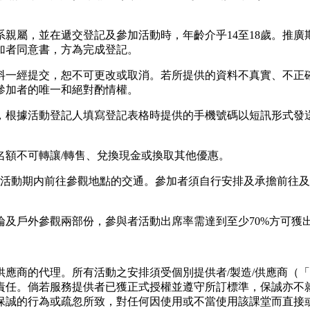
直系親屬，並在遞交登記及參加活動時，年齡介乎14至18歲。推
加者同意書，方為完成登記。
資料一經提交，恕不可更改或取消。若所提供的資料不真實、不
參加者的唯一和絕對酌情權。
0天，根據活動登記人填寫登記表格時提供的手機號碼以短訊形式
動名額不可轉讓/轉售、兌換現金或換取其他優惠。
動僅包括活動期内前往參觀地點的交通。參加者須自行安排及承擔前往
理論及戶外參觀兩部份，參與者活動出席率需達到至少70%方可獲
製造/供應商的代理。所有活動之安排須受個別提供者/製造/供應
責任。倘若服務提供者已獲正式授權並遵守所訂標準，保誠亦不
保誠的行為或疏忽所致，對任何因使用或不當使用該課堂而直接