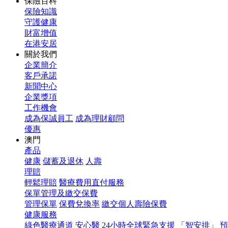
保險百科
保險知識
守護健康
財富增值
在港安居
關於我們
企業簡介
客戶承諾
新聞中心
企業獎項
工作機會
成為保誠員工
成為理財顧問
優惠
澳門
產品
健康
儲蓄及退休
人壽
理賠
輕鬆理賠
醫療費用直付服務
保單管理及繳交保費
管理保單
保費兌換率
繳交個人壽險保費
健康服務
綠色醫療通道
安心醫
24小時全球緊急支援
「智安排」 