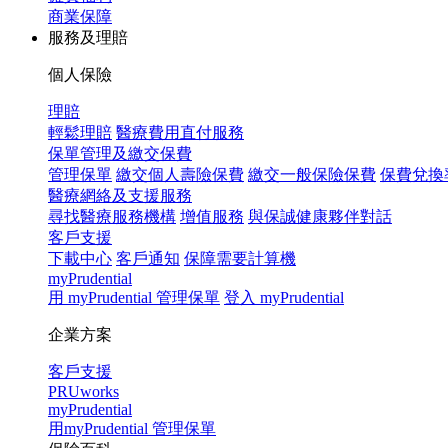
商業保障
服務及理賠
個人保險
理賠
輕鬆理賠
醫療費用直付服務
保單管理及繳交保費
管理保單
繳交個人壽險保費
繳交一般保險保費
保費兌換
醫療網絡及支援服務
尋找醫療服務機構
增值服務
與保誠健康夥伴對話
客戶支援
下載中心
客戶通知
保障需要計算機
myPrudential
用 myPrudential 管理保單
登入 myPrudential
企業方案
客戶支援
PRUworks
myPrudential
用myPrudential 管理保單