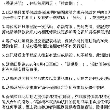
（香港時間），包括首尾兩天（「推廣期」）。
2. 此活動只限受保誠或保誠理財顧問邀請之現有保誠客戶的
身份證明文件相同）及有效手機號碼（「登記」），並提交參
3. 每位客戶只限登記一次活動，名額有限，先到先得。登記
據此活動條款及細則內相關條款決定參加者之參加資格和選擇
4. 客戶成功填寫及提交登記表格後，保誠亦將於活動前約2
活動名額。未成功獲得活動名額者將不作另行通知。
5. 短訊發送出予登記人後若有遺失或損毀，恕不補發。此活
6. 活動日期為2026年8月4日至8日（「活動期」）。活
所有相關安排及費用。
7. 活動將以面對面的形式及以普通話進行，活動内容包括分
8. 活動及登記安排事宜須受保誠訂定之所有條款及條件規限。
9. 保誠並非此活動之提供者/製造/供應商，亦非該提供者/
違反合約而引致，保誠概不就活動項目的使用或享用承擔任何
有任何爭議，應主要由參加者與服務提供者直接處理。除非因