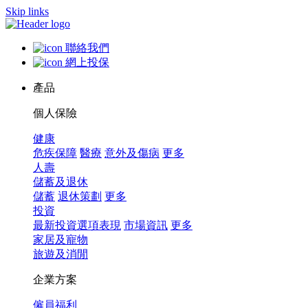
Skip links
聯絡我們
網上投保
產品
個人保險
健康
危疾保障
醫療
意外及傷病
更多
人壽
儲蓄及退休
儲蓄
退休策劃
更多
投資
最新投資選項表現
市場資訊
更多
家居及寵物
旅遊及消閒
企業方案
僱員福利