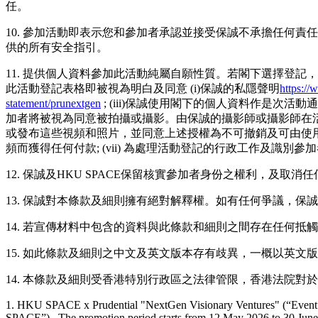
任。
10. 參加活動即表示您和參加者承認並接受保誠不承擔任何責
供的所有安全指引。
11. 提供個人資料參加此活動純屬自願性質。若閣下選擇登
此活動登記表格即被視為明白及同意 (i)保誠的私隱聲明
https://
statement/prunextgen
; (iii)保誠使用閣下的個人資料作是次活動
加者將被視為同意被拍攝或攝影。由保誠的攝影師或攝影師在
或發布這些視頻和照片，並同意上述授權為不可撤銷及可由使
頻而獲得任何付款; (vii) 為處理活動登記的行政工作及識別
12. 保誠及HKU SPACE保留核實參加者身份之權利，及取
13. 保誠對本條款及細則擁有絕對解釋權。如有任何爭議，保
14. 若宣傳材料中包含的資料與此條款和細則之間存在任何抵
15. 如此條款及細則之中文及英文版本存有歧異，一概以英文
14. 本條款及細則受香港特別行政區之法律管限，香港法院
1. HKU SPACE x Prudential "NextGen Visionary Ventures" (“Event”
SPACE”). The promotion period starts from 12 May 2026 to 30 June 