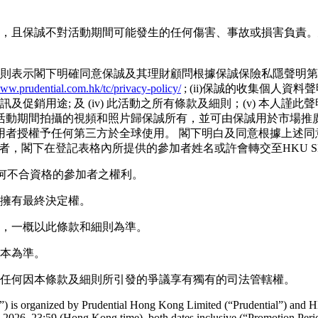
任，且保誠不對活動期間可能發生的任何傷害、事故或損害負責。建議
記，則表示閣下明確同意保誠及其理財顧問根據保誠保險私隱聲明第
www.prudential.com.hk/tc/privacy-policy/
; (ii)保誠的收集個人資料
通訊及促銷用途; 及 (iv) 此活動之所有條款及細則；(v) 本人謹
活動期間拍攝的視頻和照片歸保誠所有，並可由保誠用於市場推
用者授權予任何第三方於全球使用。 閣下明白及同意根據上述同
參加者，閣下在登記表格內所提供的參加者姓名或許會轉交至HKU S
消任何不合資格的參加者之權利。
誠擁有最終決定權。
觸，一概以此條款和細則為準。
版本為準。
對於任何因本條款及細則所引發的爭議享有獨有的司法管轄權。
) is organized by Prudential Hong Kong Limited (“Prudential”) and 
2026, 23:59 (Hong Kong time), both dates inclusive (“Promotion Peri