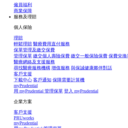
僱員福利
商業保障
服務及理賠
個人保險
理賠
輕鬆理賠
醫療費用直付服務
保單管理及繳交保費
管理保單
繳交個人壽險保費
繳交一般保險保費
保費兌換
醫療網絡及支援服務
尋找醫療服務機構
增值服務
與保誠健康夥伴對話
客戶支援
下載中心
客戶通知
保障需要計算機
myPrudential
用 myPrudential 管理保單
登入 myPrudential
企業方案
客戶支援
PRUworks
myPrudential