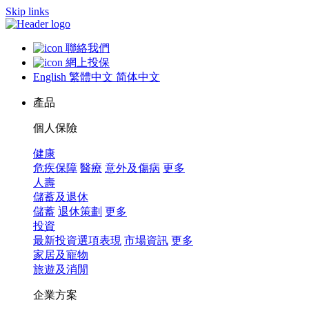
Skip links
聯絡我們
網上投保
English
繁體中文
简体中文
產品
個人保險
健康
危疾保障
醫療
意外及傷病
更多
人壽
儲蓄及退休
儲蓄
退休策劃
更多
投資
最新投資選項表現
市場資訊
更多
家居及寵物
旅遊及消閒
企業方案