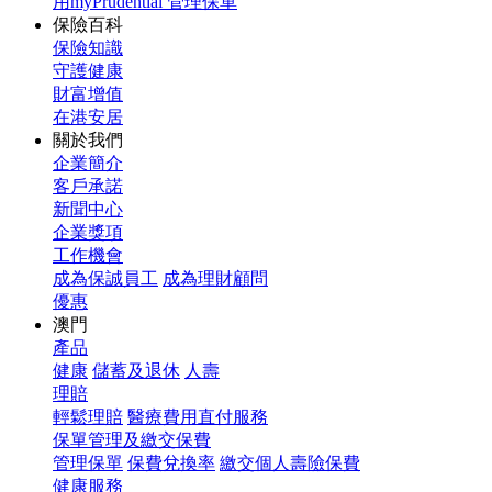
用myPrudential 管理保單
保險百科
保險知識
守護健康
財富增值
在港安居
關於我們
企業簡介
客戶承諾
新聞中心
企業獎項
工作機會
成為保誠員工
成為理財顧問
優惠
澳門
產品
健康
儲蓄及退休
人壽
理賠
輕鬆理賠
醫療費用直付服務
保單管理及繳交保費
管理保單
保費兌換率
繳交個人壽險保費
健康服務