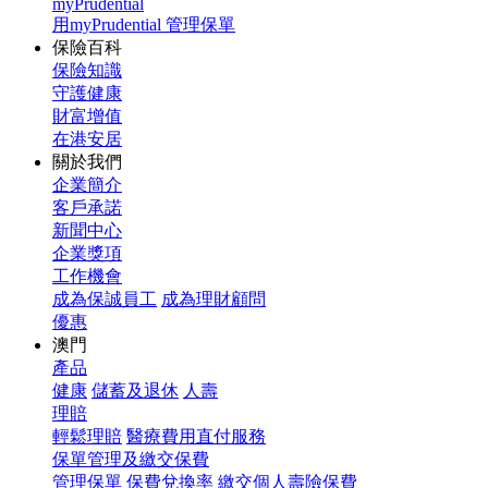
myPrudential
用myPrudential 管理保單
保險百科
保險知識
守護健康
財富增值
在港安居
關於我們
企業簡介
客戶承諾
新聞中心
企業獎項
工作機會
成為保誠員工
成為理財顧問
優惠
澳門
產品
健康
儲蓄及退休
人壽
理賠
輕鬆理賠
醫療費用直付服務
保單管理及繳交保費
管理保單
保費兌換率
繳交個人壽險保費