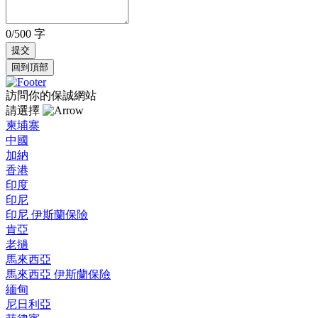
0/500 字
回到頂部
訪問你的保誠網站
請選擇
柬埔寨
中國
加納
香港
印度
印尼
印尼 伊斯蘭保險
肯亞
老撾
馬來西亞
馬來西亞 伊斯蘭保險
緬甸
尼日利亞