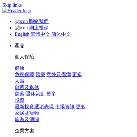
Skip links
聯絡我們
網上投保
English
繁體中文
简体中文
產品
個人保險
健康
危疾保障
醫療
意外及傷病
更多
人壽
儲蓄及退休
儲蓄
退休策劃
更多
投資
最新投資選項表現
市場資訊
更多
家居及寵物
旅遊及消閒
企業方案