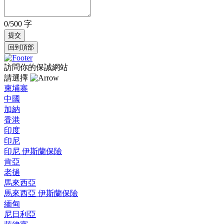
0/500 字
回到頂部
訪問你的保誠網站
請選擇
柬埔寨
中國
加納
香港
印度
印尼
印尼 伊斯蘭保險
肯亞
老撾
馬來西亞
馬來西亞 伊斯蘭保險
緬甸
尼日利亞