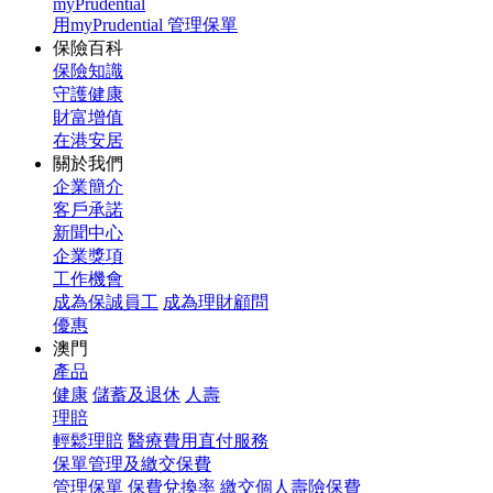
myPrudential
用myPrudential 管理保單
保險百科
保險知識
守護健康
財富增值
在港安居
關於我們
企業簡介
客戶承諾
新聞中心
企業獎項
工作機會
成為保誠員工
成為理財顧問
優惠
澳門
產品
健康
儲蓄及退休
人壽
理賠
輕鬆理賠
醫療費用直付服務
保單管理及繳交保費
管理保單
保費兌換率
繳交個人壽險保費