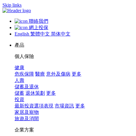
Skip links
聯絡我們
網上投保
English
繁體中文
简体中文
產品
個人保險
健康
危疾保障
醫療
意外及傷病
更多
人壽
儲蓄及退休
儲蓄
退休策劃
更多
投資
最新投資選項表現
市場資訊
更多
家居及寵物
旅遊及消閒
企業方案