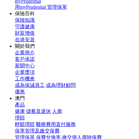
myPrudential
用myPrudential 管理保單
保險百科
保險知識
守護健康
財富增值
在港安居
關於我們
企業簡介
客戶承諾
新聞中心
企業獎項
工作機會
成為保誠員工
成為理財顧問
優惠
澳門
產品
健康
儲蓄及退休
人壽
理賠
輕鬆理賠
醫療費用直付服務
保單管理及繳交保費
管理保單
保費兌換率
繳交個人壽險保費