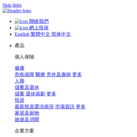
Skip links
聯絡我們
網上投保
English
繁體中文
简体中文
產品
個人保險
健康
危疾保障
醫療
意外及傷病
更多
人壽
儲蓄及退休
儲蓄
退休策劃
更多
投資
最新投資選項表現
市場資訊
更多
家居及寵物
旅遊及消閒
企業方案