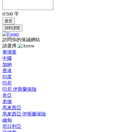
0/500 字
回到頂部
訪問你的保誠網站
請選擇
柬埔寨
中國
加納
香港
印度
印尼
印尼 伊斯蘭保險
肯亞
老撾
馬來西亞
馬來西亞 伊斯蘭保險
緬甸
尼日利亞