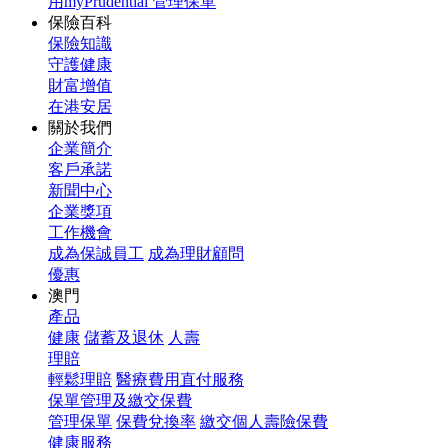
用myPrudential 管理保單
保險百科
保險知識
守護健康
財富增值
在港安居
關於我們
企業簡介
客戶承諾
新聞中心
企業獎項
工作機會
成為保誠員工
成為理財顧問
優惠
澳門
產品
健康
儲蓄及退休
人壽
理賠
輕鬆理賠
醫療費用直付服務
保單管理及繳交保費
管理保單
保費兌換率
繳交個人壽險保費
健康服務