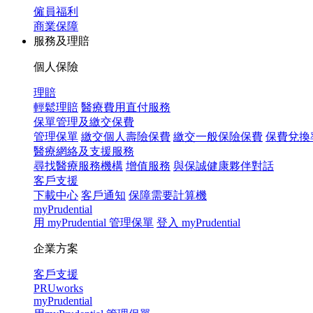
僱員福利
商業保障
服務及理賠
個人保險
理賠
輕鬆理賠
醫療費用直付服務
保單管理及繳交保費
管理保單
繳交個人壽險保費
繳交一般保險保費
保費兌換
醫療網絡及支援服務
尋找醫療服務機構
增值服務
與保誠健康夥伴對話
客戶支援
下載中心
客戶通知
保障需要計算機
myPrudential
用 myPrudential 管理保單
登入 myPrudential
企業方案
客戶支援
PRUworks
myPrudential