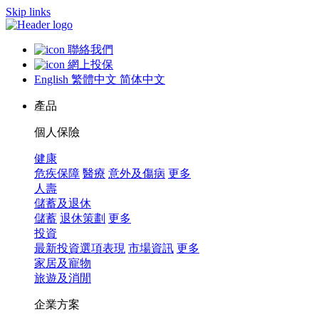
Skip links
聯絡我們
網上投保
English
繁體中文
简体中文
產品
個人保險
健康
危疾保障
醫療
意外及傷病
更多
人壽
儲蓄及退休
儲蓄
退休策劃
更多
投資
最新投資選項表現
市場資訊
更多
家居及寵物
旅遊及消閒
企業方案