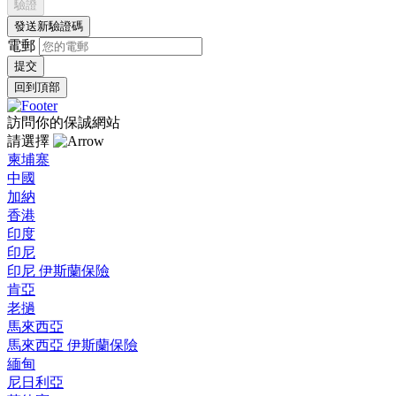
驗證
發送新驗證碼
電郵
回到頂部
訪問你的保誠網站
請選擇
柬埔寨
中國
加納
香港
印度
印尼
印尼 伊斯蘭保險
肯亞
老撾
馬來西亞
馬來西亞 伊斯蘭保險
緬甸
尼日利亞