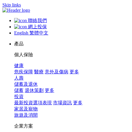
Skip links
聯絡我們
網上投保
English
繁體中文
產品
個人保險
健康
危疾保障
醫療
意外及傷病
更多
人壽
儲蓄及退休
儲蓄
退休策劃
更多
投資
最新投資選項表現
市場資訊
更多
家居及寵物
旅遊及消閒
企業方案