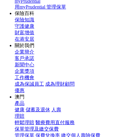
myPrudential
用myPrudential 管理保單
保險百科
保險知識
守護健康
財富增值
在港安居
關於我們
企業簡介
客戶承諾
新聞中心
企業獎項
工作機會
成為保誠員工
成為理財顧問
優惠
澳門
產品
健康
儲蓄及退休
人壽
理賠
輕鬆理賠
醫療費用直付服務
保單管理及繳交保費
管理保單
保費兌換率
繳交個人壽險保費