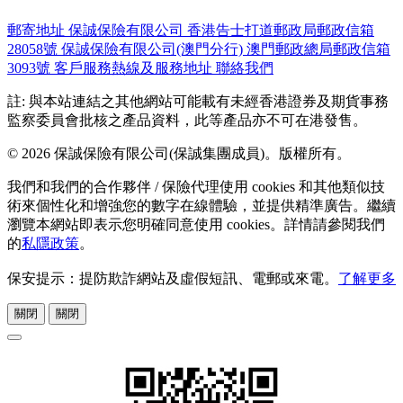
郵寄地址
保誠保險有限公司
香港告士打道郵政局郵政信箱
28058號
保誠保險有限公司(澳門分行)
澳門郵政總局郵政信箱
3093號
客戶服務熱線及服務地址
聯絡我們
註: 與本站連結之其他網站可能載有未經香港證券及期貨事務
監察委員會批核之產品資料，此等產品亦不可在港發售。
© 2026 保誠保險有限公司(保誠集團成員)。版權所有。
我們和我們的合作夥伴 / 保險代理使用 cookies 和其他類似技
術來個性化和增強您的數字在線體驗，並提供精準廣告。繼續
瀏覽本網站即表示您明確同意使用 cookies。詳情請參閱我們
的
私隱政策
。
保安提示：提防欺詐網站及虛假短訊、電郵或來電。
了解更多
關閉
關閉