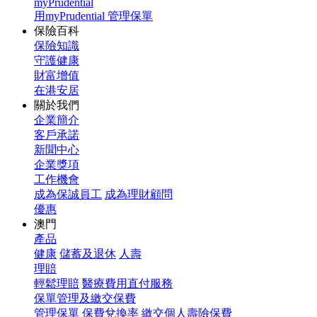
myPrudential
用myPrudential 管理保單
保險百科
保險知識
守護健康
財富增值
在港安居
關於我們
企業簡介
客戶承諾
新聞中心
企業獎項
工作機會
成為保誠員工
成為理財顧問
優惠
澳門
產品
健康
儲蓄及退休
人壽
理賠
輕鬆理賠
醫療費用直付服務
保單管理及繳交保費
管理保單
保費兌換率
繳交個人壽險保費