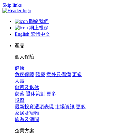
Skip links
聯絡我們
網上投保
English
繁體中文
產品
個人保險
健康
危疾保障
醫療
意外及傷病
更多
人壽
儲蓄及退休
儲蓄
退休策劃
更多
投資
最新投資選項表現
市場資訊
更多
家居及寵物
旅遊及消閒
企業方案