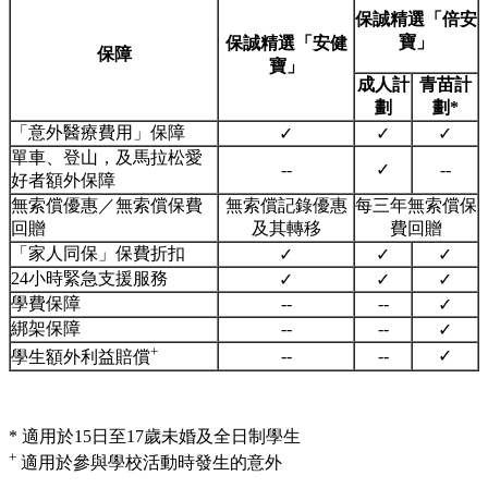
保誠精選「倍安
寶」
保誠精選「安健
保障
寶」
成人計
青苗計
劃
劃*
「意外醫療費用」保障
✓
✓
✓
單車、登山，及馬拉松愛
--
✓
--
好者額外保障
無索償優惠／無索償保費
無索償記錄優惠
每三年無索償保
回贈
及其轉移
費回贈
「家人同保」保費折扣
✓
✓
✓
24小時緊急支援服務
✓
✓
✓
學費保障
--
--
✓
綁架保障
--
--
✓
+
--
--
✓
學生額外利益賠償
* 適用於15日至17歲未婚及全日制學生
+
適用於參與學校活動時發生的意外