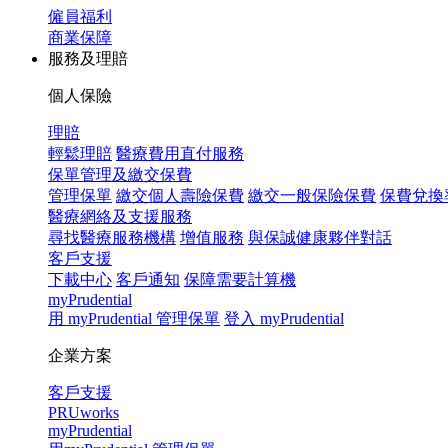
僱員福利
商業保障
服務及理賠
個人保險
理賠
輕鬆理賠
醫療費用直付服務
保單管理及繳交保費
管理保單
繳交個人壽險保費
繳交一般保險保費
保費兌換
醫療網絡及支援服務
尋找醫療服務機構
增值服務
與保誠健康夥伴對話
客戶支援
下載中心
客戶通知
保障需要計算機
myPrudential
用 myPrudential 管理保單
登入 myPrudential
企業方案
客戶支援
PRUworks
myPrudential