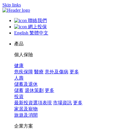
Skip links
聯絡我們
網上投保
English
繁體中文
產品
個人保險
健康
危疾保障
醫療
意外及傷病
更多
人壽
儲蓄及退休
儲蓄
退休策劃
更多
投資
最新投資選項表現
市場資訊
更多
家居及寵物
旅遊及消閒
企業方案