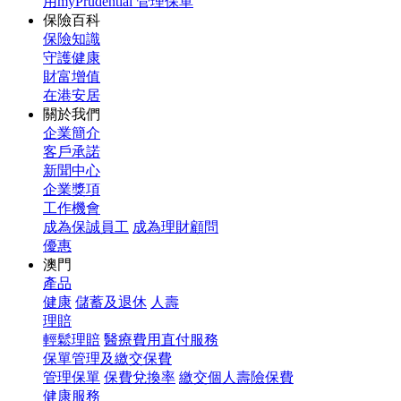
用myPrudential 管理保單
保險百科
保險知識
守護健康
財富增值
在港安居
關於我們
企業簡介
客戶承諾
新聞中心
企業獎項
工作機會
成為保誠員工
成為理財顧問
優惠
澳門
產品
健康
儲蓄及退休
人壽
理賠
輕鬆理賠
醫療費用直付服務
保單管理及繳交保費
管理保單
保費兌換率
繳交個人壽險保費
健康服務