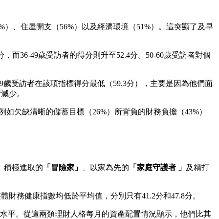
%）、住屋開支（56%）以及經濟環境（51%）。這突顯了及早
36-49歲受訪者的得分則升至52.4分。50-60歲受訪者對個
49歲受訪者在該項指標得分最低（59.3分），主要是因為他們面
所減少。
例如欠缺清晰的儲蓄目標（26%）所背負的財務負擔（43%）
、積極進取的
「冒險家」
、以家為先的
「家庭守護者 」
及精打
財務健康指數均低於平均值，分別只有41.2分和47.8分。
平均水平。從這兩類理財人格每月的資產配置情況顯示，他們比其