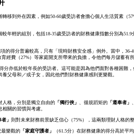
升
移到外在因素，例如50-60歲受訪者會擔心個人生活質素（57
的組別，包括18-35歲受訪者的財務健康指數分別為51.9分，而
各個細項的得分普遍較高，只有「現時財務安全感」例外。當中，36-
教育經費（27%）等家庭開支所帶來的負擔，令他們每月儲蓄有
）得分亦低於較年長的受訪者。這可能是因為他們面對各種困難，
供養父母和／或子女，因此他們對財務健康感到更樂觀。
財人格，分別是獨立自由的
「獨行俠」
、循規蹈矩的
「遵奉者」
息相關的習慣與考慮。
奉者」
則對未來財務前景缺乏信心（75%），這兩類理財人格的整體
況最樂觀的
「家庭守護者」
（61.5分）在財務健康的得分高於