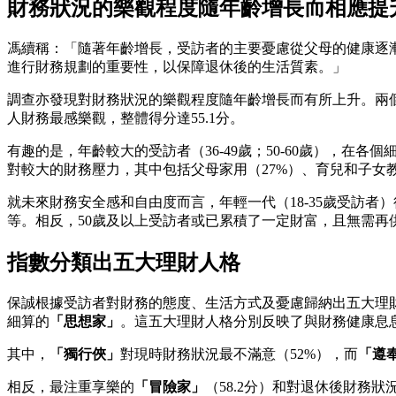
財務狀況的樂觀程度隨年齡增長而相應提
馮續稱：「隨著年齡增長，受訪者的主要憂慮從父母的健康逐漸轉
進行財務規劃的重要性，以保障退休後的生活質素。」
調查亦發現對財務狀況的樂觀程度隨年齡增長而有所上升。兩個較年輕
人財務最感樂觀，整體得分達55.1分。
有趣的是，年齡較大的受訪者（36-49歲；50-60歲），在
對較大的財務壓力，其中包括父母家用（27%）、育兒和子女
就未來財務安全感和自由度而言，年輕一代（18-35歲受訪者
等。相反，50歲及以上受訪者或已累積了一定財富，且無需再
指數分類出五大理財人格
保誠根據受訪者對財務的態度、生活方式及憂慮歸納出五大理
細算的
「思想家」
。這五大理財人格分別反映了與財務健康息
其中，
「獨行俠」
對現時財務狀況最不滿意（52%），而
「遵
相反，最注重享樂的
「冒險家」
（58.2分）和對退休後財務狀