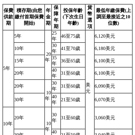
保
貨
保費
積存期(由您
年
投保年齡
最低年繳保費(上
障
幣
供款
繳付首期保費
金
(下次生日
調至最接近之10
年
選
期
開始)
期
年齡)
位數)
期
項
25
5年
46至75歲
6,120美元
年
30
10年
41至70歲
6,180美元
年
20
35
年
15年
36至65歲
6,100美元
年
5年
40
20年
31至60歲
6,100美元
年
30
美
20年
31至60歲
6,090美元
年
元
10
40
年
30年
21至50歲
6,070美元
年
30
20年
31至60歲
3,060美元
年
10
10年
年
40
30年
21至50歲
3,040美元