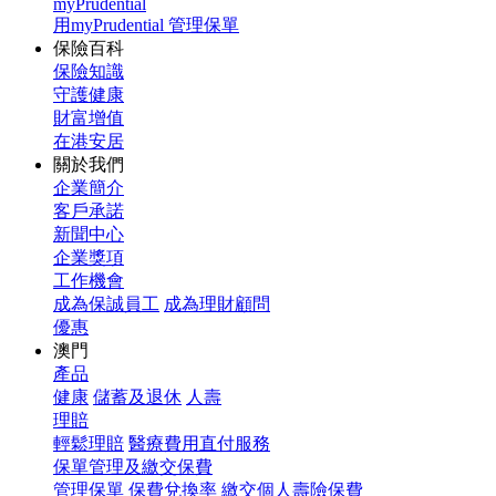
myPrudential
用myPrudential 管理保單
保險百科
保險知識
守護健康
財富增值
在港安居
關於我們
企業簡介
客戶承諾
新聞中心
企業獎項
工作機會
成為保誠員工
成為理財顧問
優惠
澳門
產品
健康
儲蓄及退休
人壽
理賠
輕鬆理賠
醫療費用直付服務
保單管理及繳交保費
管理保單
保費兌換率
繳交個人壽險保費