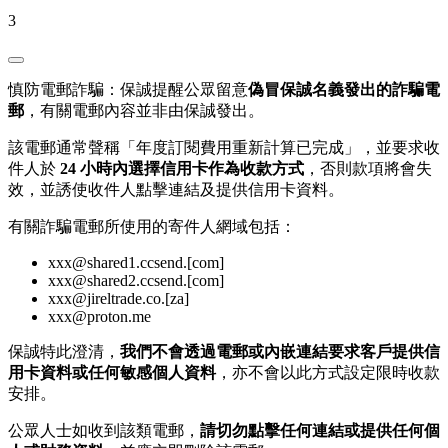
3
慎防電郵詐騙：保誠提醒公眾留意
偽冒保誠名義發出的詐騙電
郵
，有關電郵內容並非由保誠發出。
該電郵通常聲稱「年度訂閱費用重新計算已完成」，並要求收
件人於
24 小時內選擇信用卡作為收款方式
，否則款項將會失
效，並誘使收件人點擊連結及提供信用卡資料。
有關詐騙電郵所使用的寄件人網域包括：
xxx@shared1.ccsend.[com]
xxx@shared2.ccsend.[com]
xxx@jireltrade.co.[za]
xxx@proton.me
保誠特此澄清，
我們不會透過電郵或內嵌連結要求客戶提供信
用卡資料或任何敏感個人資料
，亦不會以此方式設定限時收款
安排。
公眾人士如收到該類電郵，
請切勿點擊任何連結或提供任何個