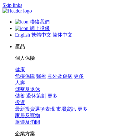
Skip links
聯絡我們
網上投保
English
繁體中文
简体中文
產品
個人保險
健康
危疾保障
醫療
意外及傷病
更多
人壽
儲蓄及退休
儲蓄
退休策劃
更多
投資
最新投資選項表現
市場資訊
更多
家居及寵物
旅遊及消閒
企業方案