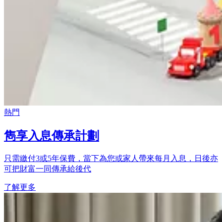
熱門
雋享入息傳承計劃
只需繳付3或5年保費，當下為您或家人帶來每月入息，日後亦
可把財富一同傳承給後代
了解更多