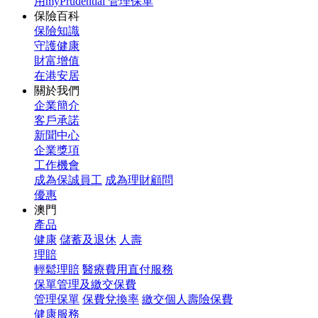
用myPrudential 管理保單
保險百科
保險知識
守護健康
財富增值
在港安居
關於我們
企業簡介
客戶承諾
新聞中心
企業獎項
工作機會
成為保誠員工
成為理財顧問
優惠
澳門
產品
健康
儲蓄及退休
人壽
理賠
輕鬆理賠
醫療費用直付服務
保單管理及繳交保費
管理保單
保費兌換率
繳交個人壽險保費
健康服務