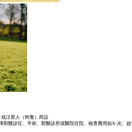
隻）或汪星人（狗隻）而設
，保障獸醫診症、手術、獸醫診所或醫院住院、檢查費用如X-光、超