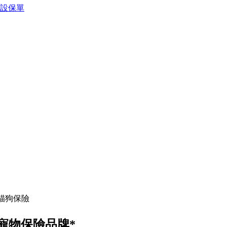
預設保單
 貓狗保險
 寵物保險品牌*