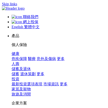
Skip links
聯絡我們
網上投保
English
繁體中文
產品
個人保險
健康
危疾保障
醫療
意外及傷病
更多
人壽
儲蓄及退休
儲蓄
退休策劃
更多
投資
最新投資選項表現
市場資訊
更多
家居及寵物
旅遊及消閒
企業方案