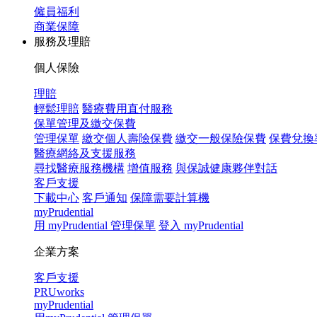
僱員福利
商業保障
服務及理賠
個人保險
理賠
輕鬆理賠
醫療費用直付服務
保單管理及繳交保費
管理保單
繳交個人壽險保費
繳交一般保險保費
保費兌換
醫療網絡及支援服務
尋找醫療服務機構
增值服務
與保誠健康夥伴對話
客戶支援
下載中心
客戶通知
保障需要計算機
myPrudential
用 myPrudential 管理保單
登入 myPrudential
企業方案
客戶支援
PRUworks
myPrudential