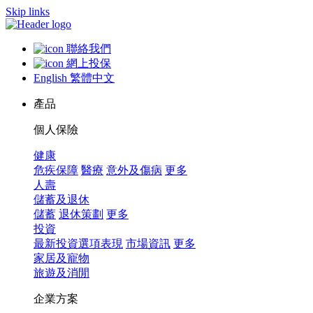
Skip links
聯絡我們
網上投保
English
繁體中文
產品
個人保險
健康
危疾保障
醫療
意外及傷病
更多
人壽
儲蓄及退休
儲蓄
退休策劃
更多
投資
最新投資選項表現
市場資訊
更多
家居及寵物
旅遊及消閒
企業方案