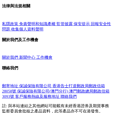
法律與法規相關
私隱政策
免責聲明和知識產權
監管披露
保安提示
回報安全性
問題
收集個人資料聲明
關於我們及工作機會
關於我們
新聞中心
工作機會
聯絡我們
郵寄地址
保誠保險有限公司
香港告士打道郵政局郵政信箱
28058號
保誠保險有限公司(澳門分行)
澳門郵政總局郵政信箱
3093號
客戶服務熱線及服務地址
聯絡我們
註: 與本站連結之其他網站可能載有未經香港證券及期貨事務
監察委員會批核之產品資料，此等產品亦不可在港發售。