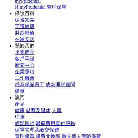
myPrudential
用myPrudential 管理保單
保險百科
保險知識
守護健康
財富增值
在港安居
關於我們
企業簡介
客戶承諾
新聞中心
企業獎項
工作機會
成為保誠員工
成為理財顧問
優惠
澳門
產品
健康
儲蓄及退休
人壽
理賠
輕鬆理賠
醫療費用直付服務
保單管理及繳交保費
管理保單
保費兌換率
繳交個人壽險保費