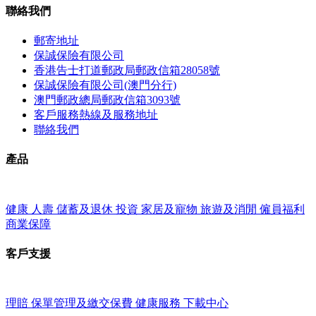
聯絡我們
郵寄地址
保誠保險有限公司
香港告士打道郵政局郵政信箱28058號
保誠保險有限公司(澳門分行)
澳門郵政總局郵政信箱3093號
客戶服務熱線及服務地址
聯絡我們
產品
健康
人壽
儲蓄及退休
投資
家居及寵物
旅遊及消閒
僱員福利
商業保障
客戶支援
理賠
保單管理及繳交保費
健康服務
下載中心