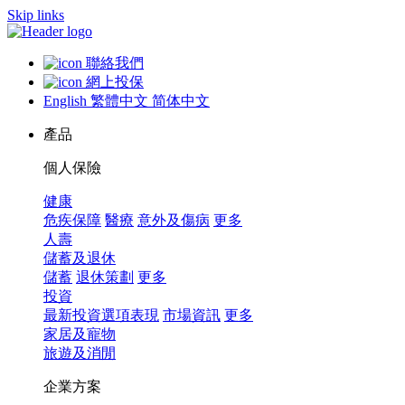
Skip links
聯絡我們
網上投保
English
繁體中文
简体中文
產品
個人保險
健康
危疾保障
醫療
意外及傷病
更多
人壽
儲蓄及退休
儲蓄
退休策劃
更多
投資
最新投資選項表現
市場資訊
更多
家居及寵物
旅遊及消閒
企業方案