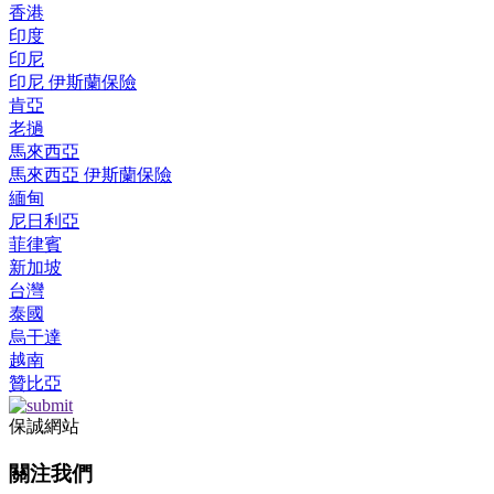
香港
印度
印尼
印尼 伊斯蘭保險
肯亞
老撾
馬來西亞
馬來西亞 伊斯蘭保險
緬甸
尼日利亞
菲律賓
新加坡
台灣
泰國
烏干達
越南
贊比亞
保誠網站
關注我們