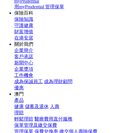
myPrudential
用myPrudential 管理保單
保險百科
保險知識
守護健康
財富增值
在港安居
關於我們
企業簡介
客戶承諾
新聞中心
企業獎項
工作機會
成為保誠員工
成為理財顧問
優惠
澳門
產品
健康
儲蓄及退休
人壽
理賠
輕鬆理賠
醫療費用直付服務
保單管理及繳交保費
管理保單
保費兌換率
繳交個人壽險保費