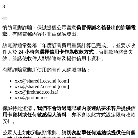
3
慎防電郵詐騙：保誠提醒公眾留意
偽冒保誠名義發出的詐騙電
郵
，有關電郵內容並非由保誠發出。
該電郵通常聲稱「年度訂閱費用重新計算已完成」，並要求收
件人於
24 小時內選擇信用卡作為收款方式
，否則款項將會失
效，並誘使收件人點擊連結及提供信用卡資料。
有關詐騙電郵所使用的寄件人網域包括：
xxx@shared1.ccsend.[com]
xxx@shared2.ccsend.[com]
xxx@jireltrade.co.[za]
xxx@proton.me
保誠特此澄清，
我們不會透過電郵或內嵌連結要求客戶提供信
用卡資料或任何敏感個人資料
，亦不會以此方式設定限時收款
安排。
公眾人士如收到該類電郵，
請切勿點擊任何連結或提供任何個