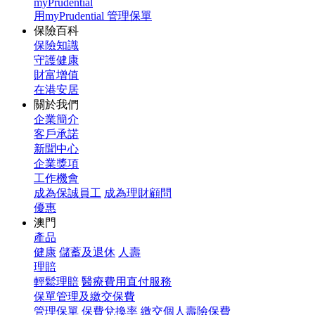
myPrudential
用myPrudential 管理保單
保險百科
保險知識
守護健康
財富增值
在港安居
關於我們
企業簡介
客戶承諾
新聞中心
企業獎項
工作機會
成為保誠員工
成為理財顧問
優惠
澳門
產品
健康
儲蓄及退休
人壽
理賠
輕鬆理賠
醫療費用直付服務
保單管理及繳交保費
管理保單
保費兌換率
繳交個人壽險保費