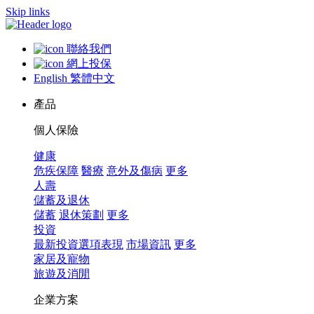
Skip links
聯絡我們
網上投保
English
繁體中文
產品
個人保險
健康
危疾保障
醫療
意外及傷病
更多
人壽
儲蓄及退休
儲蓄
退休策劃
更多
投資
最新投資選項表現
市場資訊
更多
家居及寵物
旅遊及消閒
企業方案