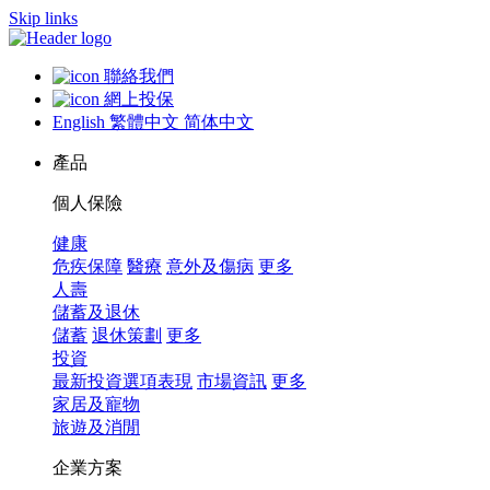
Skip links
聯絡我們
網上投保
English
繁體中文
简体中文
產品
個人保險
健康
危疾保障
醫療
意外及傷病
更多
人壽
儲蓄及退休
儲蓄
退休策劃
更多
投資
最新投資選項表現
市場資訊
更多
家居及寵物
旅遊及消閒
企業方案