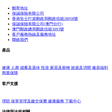
郵寄地址
保誠保險有限公司
香港告士打道郵政局郵政信箱28058號
保誠保險有限公司(澳門分行)
澳門郵政總局郵政信箱3093號
客戶服務熱線及服務地址
聯絡我們
產品
健康
人壽
儲蓄及退休
投資
家居及寵物
旅遊及消閒
僱員福利
商業保障
客戶支援
理賠
保單管理及繳交保費
健康服務
下載中心
法律與法規相關