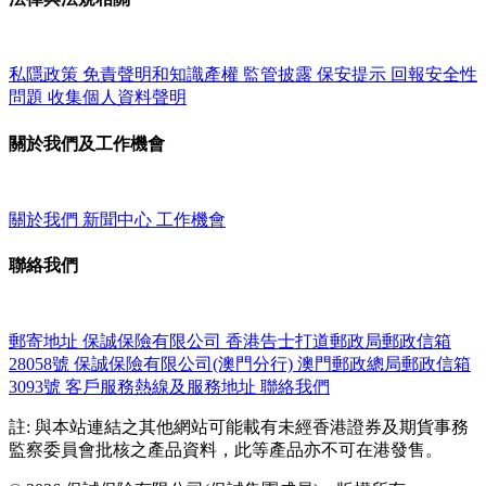
私隱政策
免責聲明和知識產權
監管披露
保安提示
回報安全性
問題
收集個人資料聲明
關於我們及工作機會
關於我們
新聞中心
工作機會
聯絡我們
郵寄地址
保誠保險有限公司
香港告士打道郵政局郵政信箱
28058號
保誠保險有限公司(澳門分行)
澳門郵政總局郵政信箱
3093號
客戶服務熱線及服務地址
聯絡我們
註: 與本站連結之其他網站可能載有未經香港證券及期貨事務
監察委員會批核之產品資料，此等產品亦不可在港發售。