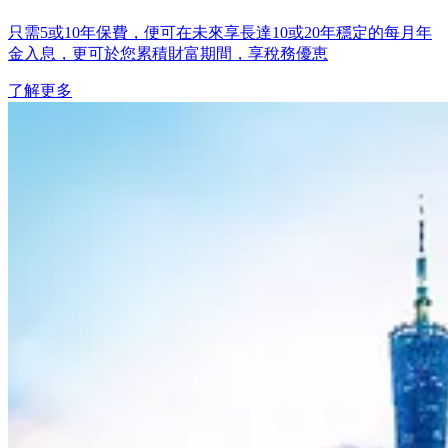
只需5或10年保費，便可在未來享長達10或20年穩定的每月年
金入息，更可於您累積財富期間，享稅務優恵
了解更多