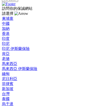
訪問你的保誠網站
請選擇
柬埔寨
中國
加納
香港
印度
印尼
印尼 伊斯蘭保險
肯亞
老撾
馬來西亞
馬來西亞 伊斯蘭保險
緬甸
尼日利亞
菲律賓
新加坡
台灣
泰國
烏干達