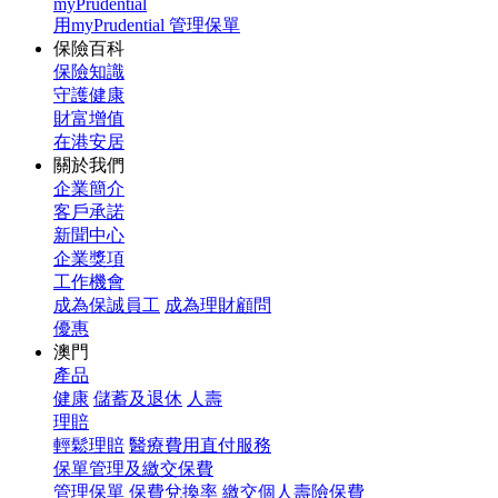
myPrudential
用myPrudential 管理保單
保險百科
保險知識
守護健康
財富增值
在港安居
關於我們
企業簡介
客戶承諾
新聞中心
企業獎項
工作機會
成為保誠員工
成為理財顧問
優惠
澳門
產品
健康
儲蓄及退休
人壽
理賠
輕鬆理賠
醫療費用直付服務
保單管理及繳交保費
管理保單
保費兌換率
繳交個人壽險保費