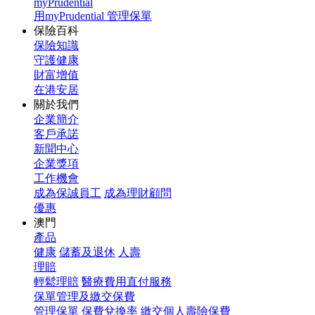
myPrudential
用myPrudential 管理保單
保險百科
保險知識
守護健康
財富增值
在港安居
關於我們
企業簡介
客戶承諾
新聞中心
企業獎項
工作機會
成為保誠員工
成為理財顧問
優惠
澳門
產品
健康
儲蓄及退休
人壽
理賠
輕鬆理賠
醫療費用直付服務
保單管理及繳交保費
管理保單
保費兌換率
繳交個人壽險保費