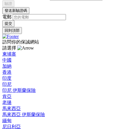
驗證
發送新驗證碼
電郵
回到頂部
訪問你的保誠網站
請選擇
柬埔寨
中國
加納
香港
印度
印尼
印尼 伊斯蘭保險
肯亞
老撾
馬來西亞
馬來西亞 伊斯蘭保險
緬甸
尼日利亞