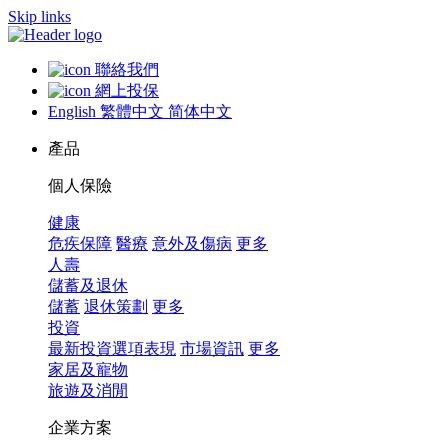
Skip links
聯絡我們
網上投保
English
繁體中文
简体中文
產品
個人保險
健康
危疾保障
醫療
意外及傷病
更多
人壽
儲蓄及退休
儲蓄
退休策劃
更多
投資
最新投資選項表現
市場資訊
更多
家居及寵物
旅遊及消閒
企業方案