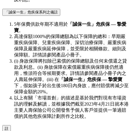
「誠保一生」危疾保系列之備註
5年保費供款年期不適用於
「誠保一生」危疾保 — 摯愛
寶
。
高達保額1000%的保障總額為以下保障的總和：早期嚴
重疾病保障、兒童疾病保障、深切治療保障、嚴重疾病
保障及嚴重疾病延伸保障，並受限於相關條款、細則及
保障額。詳情請參閱產品小冊子。
(i) 身故保障將扣除已索償的保障總額及任何未償還之貸
款及利息。(ii) 身故保障在索償嚴重疾病保障後仍然適
用，惟須符合等候期要求。詳情請參閱產品小冊子內之
人壽延伸保障。(iii) 在
「誠保一生」危疾保 — 摯愛寶
下，假如孩子於出生後180日內身故，應付賠償將減少至
保障金額的20%。
以上有關「市場首創」的描述是基於我們對現有市場資
訊的理解及解讀，並根據我們截至2023年4月21日就本港
主要人壽保險公司公開發售予個人客戶並提供一筆過賠
償的其他危疾保障計劃所作之比較。
註