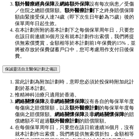
額外醫療經典保障
及
網絡額外保障
設有每次病患／受傷
／住院之總賠償限額。
額外醫療計劃
下之終身賠償保障
額由緊接受保人達74歲（即下次生日年齡為75歲）後的
保單周年日起生效。
在本計劃所附的基本計劃下之每個保單周年日，只要您
在該日前連續36個月沒有就本計劃作出索償，我們將提
供無索償獎賞，金額相等於本計劃前1年保費的15%，並
將被存放於保費儲蓄戶口中，您可考慮用作支付日後保
費。
保誠靈活自主醫保計劃之備註
當此計劃為附加計劃時，意即您必須於投保時附加此計
劃於基本計劃。
惟精神科治療只適用於香港。
網絡關懷保障
及
非網絡關懷保障
設有各自的每保單年度
每傷病之賠償限額，以及
額外醫療計劃
的每保單年度每
傷病之賠償限額。
網絡關懷保障
及
非網絡關懷保障
的賠
償總額不可超過
額外醫療計劃
的賠償限額。
在每個保單周年日，只要您在該日前連續36個月，沒有
就本計劃作出索償，我們將提供無索償折扣，金額相等