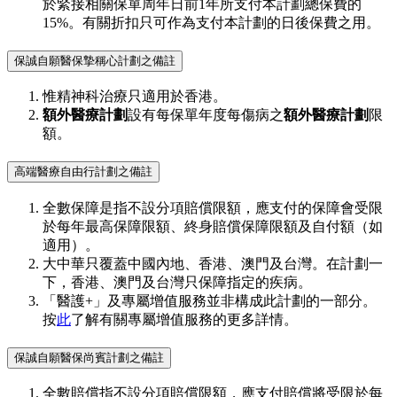
於緊接相關保單周年日前1年所支付本計劃總保費的
15%。有關折扣只可作為支付本計劃的日後保費之用。
保誠自願醫保摯稱心計劃之備註
惟精神科治療只適用於香港。
額外醫療計劃
設有每保單年度每傷病之
額外醫療計劃
限
額。
高端醫療自由行計劃之備註
全數保障是指不設分項賠償限額，應支付的保障會受限
於每年最高保障限額、終身賠償保障限額及自付額（如
適用）。
大中華只覆蓋中國內地、香港、澳門及台灣。在計劃一
下，香港、澳門及台灣只保障指定的疾病。
「醫護+」及專屬增值服務並非構成此計劃的一部分。
按
此
了解有關專屬增值服務的更多詳情。
保誠自願醫保尚賓計劃之備註
全數賠償指不設分項賠償限額，應支付賠償將受限於每