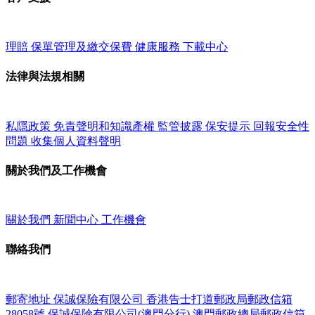
理賠
保單管理及繳交保費
健康服務
下載中心
法律與法規相關
私隱政策
免責聲明和知識產權
監管披露
保安提示
回報安全性
問題
收集個人資料聲明
關於我們及工作機會
關於我們
新聞中心
工作機會
聯絡我們
郵寄地址
保誠保險有限公司
香港告士打道郵政局郵政信箱
28058號
保誠保險有限公司(澳門分行)
澳門郵政總局郵政信箱