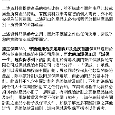
上述資料僅提供產品的概括比較，並不構成全面的產品比較或
涵蓋所有產品特點。有關資料並未考慮您的個人需要，亦不應
被視為任何建議。上述列出的產品未必包括我們於相關產品類
別下所提供的全部產品。
上述資料只供參考之用，因此不應據之作出任何決定，需視乎
您的實際情況或需要而定。
癌症保障360
、
守護健康危疾定期保II
及
危疾首護保II
只適用於
香港並由保誠保險有限公司承保，而
危疾加護保III
及
「誠保
一生」危疾保系列
下的計劃適用於香港及澳門並由保誠保險有
限公司或保誠保險有限公司（澳門分行）（「保誠」）承保。
您可以選擇單獨投保有關計劃，毋須同時投保其他類型的保險
產品，除非該計劃只設附加保障選項，而必須附加於基本計
劃。此資料不包含有關計劃的完整條款及細則，不能作為保誠
與任何人士或團體所訂立之任何合約。在銷售過程中此資料必
須與有關產品小冊子一起閱讀。有關保險計劃之完整產品條款
及細則、風險披露及主要不保範圍（如有），請仔細閱讀有關
計劃之產品小冊子及保單文件。如欲了解更多有關計劃之其他
詳情、完整條款及細則，請向保誠索取保單樣本以作參考。