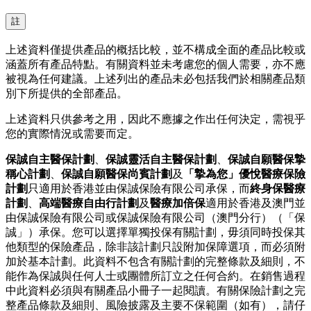
註
上述資料僅提供產品的概括比較，並不構成全面的產品比較或
涵蓋所有產品特點。有關資料並未考慮您的個人需要，亦不應
被視為任何建議。上述列出的產品未必包括我們於相關產品類
別下所提供的全部產品。
上述資料只供參考之用，因此不應據之作出任何決定，需視乎
您的實際情況或需要而定。
保誠自主醫保計劃
、
保誠靈活自主醫保計劃
、
保誠自願醫保摯
稱心計劃
、
保誠自願醫保尚賓計劃
及
「摯為您」優悅醫療保險
計劃
只適用於香港並由保誠保險有限公司承保，而
終身保醫療
計劃
、
高端醫療自由行計劃
及
醫療加倍保
適用於香港及澳門並
由保誠保險有限公司或保誠保險有限公司（澳門分行）（「保
誠」）承保。您可以選擇單獨投保有關計劃，毋須同時投保其
他類型的保險產品，除非該計劃只設附加保障選項，而必須附
加於基本計劃。此資料不包含有關計劃的完整條款及細則，不
能作為保誠與任何人士或團體所訂立之任何合約。在銷售過程
中此資料必須與有關產品小冊子一起閱讀。有關保險計劃之完
整產品條款及細則、風險披露及主要不保範圍（如有），請仔