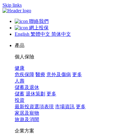
Skip links
聯絡我們
網上投保
English
繁體中文
简体中文
產品
個人保險
健康
危疾保障
醫療
意外及傷病
更多
人壽
儲蓄及退休
儲蓄
退休策劃
更多
投資
最新投資選項表現
市場資訊
更多
家居及寵物
旅遊及消閒
企業方案