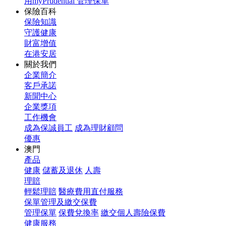
用myPrudential 管理保單
保險百科
保險知識
守護健康
財富增值
在港安居
關於我們
企業簡介
客戶承諾
新聞中心
企業獎項
工作機會
成為保誠員工
成為理財顧問
優惠
澳門
產品
健康
儲蓄及退休
人壽
理賠
輕鬆理賠
醫療費用直付服務
保單管理及繳交保費
管理保單
保費兌換率
繳交個人壽險保費
健康服務