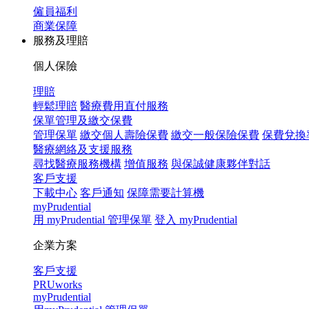
僱員福利
商業保障
服務及理賠
個人保險
理賠
輕鬆理賠
醫療費用直付服務
保單管理及繳交保費
管理保單
繳交個人壽險保費
繳交一般保險保費
保費兌換
醫療網絡及支援服務
尋找醫療服務機構
增值服務
與保誠健康夥伴對話
客戶支援
下載中心
客戶通知
保障需要計算機
myPrudential
用 myPrudential 管理保單
登入 myPrudential
企業方案
客戶支援
PRUworks
myPrudential