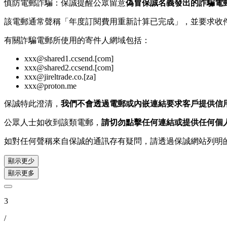
慎防電郵詐騙：保誠提醒公眾留意
偽冒保誠名義發出的詐騙電
該電郵通常聲稱「年度訂閱費用重新計算已完成」，並要求收
有關詐騙電郵所使用的寄件人網域包括：
xxx@shared1.ccsend.[com]
xxx@shared2.ccsend.[com]
xxx@jireltrade.co.[za]
xxx@proton.me
保誠特此澄清，
我們不會透過電郵或內嵌連結要求客戶提供信
公眾人士如收到該類電郵，
請切勿點擊任何連結或提供任何個
如對任何聲稱來自保誠的通訊存有疑問，請透過保誠網站列明
顯示更少
顯示更多
3
/