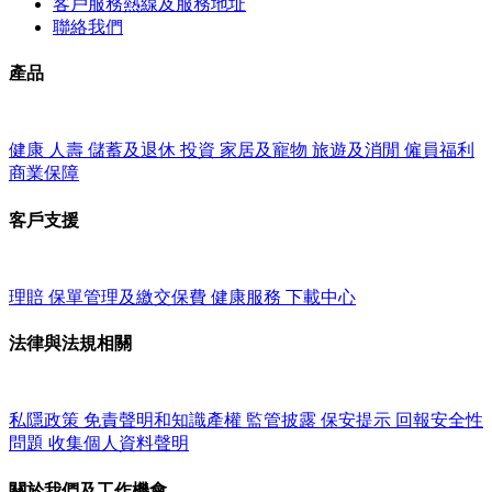
客戶服務熱線及服務地址
聯絡我們
產品
健康
人壽
儲蓄及退休
投資
家居及寵物
旅遊及消閒
僱員福利
商業保障
客戶支援
理賠
保單管理及繳交保費
健康服務
下載中心
法律與法規相關
私隱政策
免責聲明和知識產權
監管披露
保安提示
回報安全性
問題
收集個人資料聲明
關於我們及工作機會