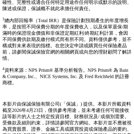
確性、完整性或適合任何特定用途作任何明示或默示的說明、
陳述或保證，保誠概不就此承擔任何責任。
3
總內部回報率（Total IRR）是保險計劃預期產生的年度增長
率，是按照不同保費分期的年度保費收入，以及保單退保/期
滿時的保證現金價值和非保證定期紅利/終期紅利計算，會因
不同保費供款期及繳付模式而有所不同。資料僅供參考，並不
構成對未來表現的指標。在您決定申請或購買任何保險產品
前，請參閱保誠保險官網的相關網頁或向您的理財顧問了解詳
情。
4
資料來源：NPS Prism® 基準分析報告。NPS Prism® 為 Bain
& Company, Inc.、NICE Systems, Inc. 及 Fred Reichheld 的註冊
商標。
本影片由保誠保險有限公司(「保誠」) 提供。本影片所載資料
截至2026年4月23日，僅供參考用途，並未考慮任何可能接收
該等影片的人士之特定投資目標、財務狀況及/ 或個別需要。
受條款及細則約束，詳情請參閱官方網站。本影片並不應被視
為買賣股票、證券、金融工具或購買投資或保險產品的要約、