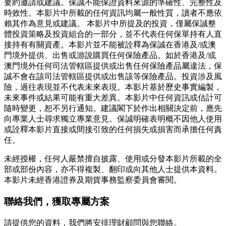
要約邀請或建議。保誠不能保證資料來源的準確性、完整性及
時效性。本影片中所載的任何資訊均屬一般性質，讀者不應依
賴其作為意見或建議。 本影片中所提及的投資，僅屬保誠整
體投資策略及投資組合的一部分，並不代表任何保單持有人直
接持有有關資產。本影片並不能被詮釋為保誠在香港及/或澳
門境外提供、出售或游說購買任何保險產品。如於香港及/或
澳門境外任何司法管轄區提供或出售任何保險產品屬違法，保
誠不會在該司法管轄區提供或出售該等保險產品。投資涉及風
險，過往表現並不代表未來表現。本影片基於歷史事實編製，
未來事件或結果可能有重大差異。本影片中任何資訊或估計可
隨時變更，恕不另行通知。建議閣下於作出相關決定前，應先
向專業人士尋求獨立專業意見。保誠明確表明概不因他人使用
或詮釋本影片直接或間接引致的任何損失或損害而承擔任何責
任。
未經授權，任何人嚴禁擅自披露、使用或分發本影片所載的全
部或部份內容，亦不得複製、翻印或向其他人士提供本資料。
本影片未經香港證券及期貨事務監察委員會審閱。
聯絡我們
，獲取專屬方案
請提供您的資料，我們將安排理財顧問與您聯絡。