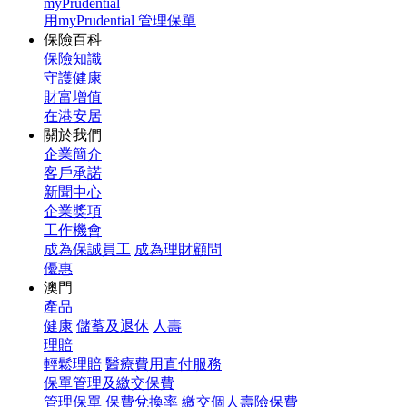
myPrudential
用myPrudential 管理保單
保險百科
保險知識
守護健康
財富增值
在港安居
關於我們
企業簡介
客戶承諾
新聞中心
企業獎項
工作機會
成為保誠員工
成為理財顧問
優惠
澳門
產品
健康
儲蓄及退休
人壽
理賠
輕鬆理賠
醫療費用直付服務
保單管理及繳交保費
管理保單
保費兌換率
繳交個人壽險保費