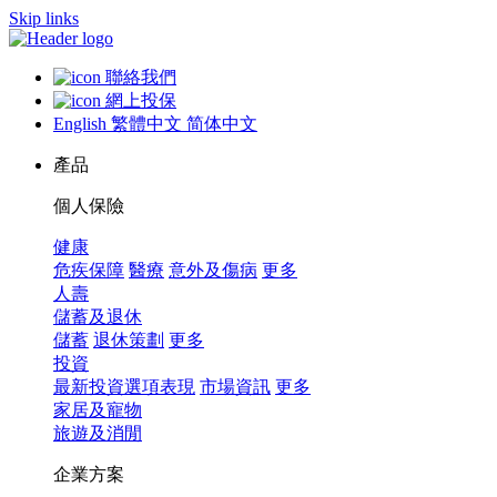
Skip links
聯絡我們
網上投保
English
繁體中文
简体中文
產品
個人保險
健康
危疾保障
醫療
意外及傷病
更多
人壽
儲蓄及退休
儲蓄
退休策劃
更多
投資
最新投資選項表現
市場資訊
更多
家居及寵物
旅遊及消閒
企業方案