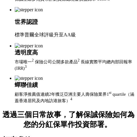
世界認證
標準普爾全球評級升至AA級
透明度高
2
2
市場唯一
保險公司公開多款產品
長線實際平均總內部回報率
3
(IRR)
蟬聯佳績
st
顧客淨推薦值連續2年獲泛亞洲主要人壽保險業界1
quartile（涵
4
蓋香港居民及內地訪港旅客）
透過三個日常故事，了解保誠保險如何為
您的分紅保單作投資部署。