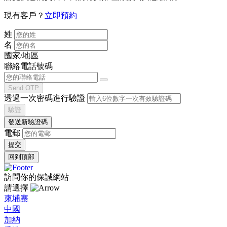
現有客戶？
立即預約
姓
名
國家/地區
聯絡電話號碼
Send OTP
透過一次密碼進行驗證
驗證
發送新驗證碼
電郵
回到頂部
訪問你的保誠網站
請選擇
柬埔寨
中國
加納