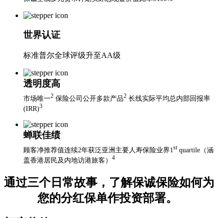
世界认证
标准普尔全球评级升至AA级
透明度高
2
2
市场唯一
保险公司公开多款产品
长线实际平均总内部回报率
3
(IRR)
蝉联佳绩
st
顾客净推荐值连续2年获泛亚洲主要人寿保险业界1
quartile（涵
4
盖香港居民及内地访港旅客）
通过三个日常故事，了解保诚保险如何为
您的分红保单作投资部署。