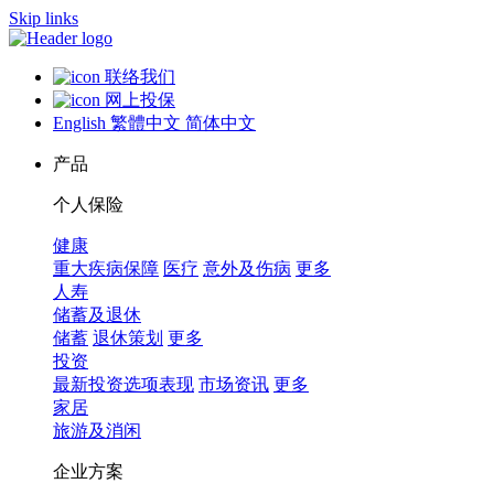
Skip links
联络我们
网上投保
English
繁體中文
简体中文
产品
个人保险
健康
重大疾病保障
医疗
意外及伤病
更多
人寿
储蓄及退休
储蓄
退休策划
更多
投资
最新投资选项表现
市场资讯
更多
家居
旅游及消闲
企业方案