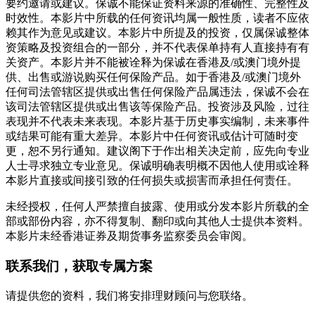
要约邀请或建议。保诚不能保证资料来源的准确性、完整性及
时效性。本影片中所载的任何资讯均属一般性质，读者不应依
赖其作为意见或建议。本影片中所提及的投资，仅属保诚整体
资策略及投资组合的一部分，并不代表保单持有人直接持有有
关资产。本影片并不能被诠释为保诚在香港及/或澳门境外提
供、出售或游说购买任何保险产品。如于香港及/或澳门境外
任何司法管辖区提供或出售任何保险产品属违法，保诚不会在
该司法管辖区提供或出售该等保险产品。投资涉及风险，过往
表现并不代表未来表现。本影片基于历史事实编制，未来事件
或结果可能有重大差异。本影片中任何资讯或估计可随时变
更，恕不另行通知。建议阁下于作出相关决定前，应先向专业
人士寻求独立专业意见。保诚明确表明概不因他人使用或诠释
本影片直接或间接引致的任何损失或损害而承担任何责任。
未经授权，任何人严禁擅自披露、使用或分发本影片所载的全
部或部份内容，亦不得复制、翻印或向其他人士提供本资料。
本影片未经香港证券及期货事务监察委员会审阅。
联系我们
，获取专属方案
请提供您的资料，我们将安排理财顾问与您联络。