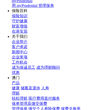
myPrudential
用 myPrudential 管理保单
保险百科
保险知识
守护健康
财富增值
在港安居
关于我们
企业简介
客户承诺
新闻中心
企业奖项
工作机会
成为保诚员工
成为理财顾问
优惠
澳门
产品
健康
储蓄及退休
人寿
理赔
轻松理赔
医疗费用直付服务
保单管理及缴交保费
管理保单
缴交个人寿险保费
保费兑换率