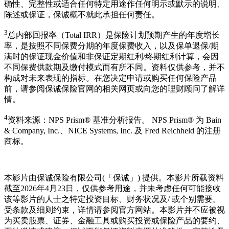
确性、完整性或适合任何特定用途作任何明示或默示的说明、
陈述或保证，保诚概不就此承担任何责任。
3
总内部回报率（Total IRR）是保险计划预期产生的年度增长
率，是按照不同保费分期的年度保费收入，以及保单退保/期
满时的保证现金价值和非保证定期红利/终期红利计算，会因
不同保费供款期及缴付模式而有所不同。资料仅供参考，并不
构成对未来表现的指标。在您决定申请或购买任何保险产品
前，请参阅保诚保险官网的相关网页或向您的理财顾问了解详
情。
4
资料来源：NPS Prism® 基准分析报告。 NPS Prism® 为 Bain
& Company, Inc.、NICE Systems, Inc. 及 Fred Reichheld 的注册
商标。
本影片由保诚保险有限公司(「保诚」) 提供。本影片所载资料
截至2026年4月23日，仅供参考用途，并未考虑任何可能接收
该等影片的人士之特定投资目标、财务状况及/ 或个别需要。
受条款及细则约束，详情请参阅官方网站。本影片并不应被视
为买卖股票、证券、金融工具或购买投资或保险产品的要约、