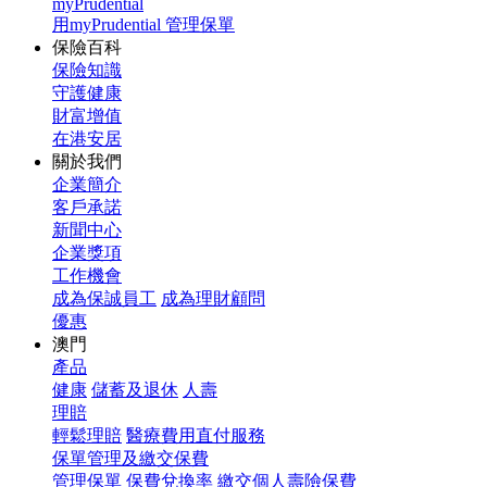
myPrudential
用myPrudential 管理保單
保險百科
保險知識
守護健康
財富增值
在港安居
關於我們
企業簡介
客戶承諾
新聞中心
企業獎項
工作機會
成為保誠員工
成為理財顧問
優惠
澳門
產品
健康
儲蓄及退休
人壽
理賠
輕鬆理賠
醫療費用直付服務
保單管理及繳交保費
管理保單
保費兌換率
繳交個人壽險保費