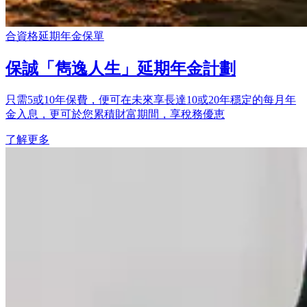
合資格延期年金保單
保誠「雋逸人生」延期年金計劃
只需5或10年保費，便可在未來享長達10或20年穩定的每月年
金入息，更可於您累積財富期間，享稅務優恵
了解更多