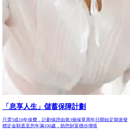
「息享人生」儲蓄保障計劃
只需5或10年保費，計劃保證由第3個保單周年日開始定期派發
穩定金額直至您年滿100歲，助您財富穩步增長