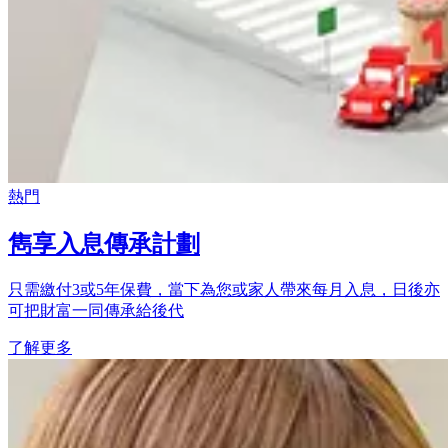
熱門
雋享入息傳承計劃
只需繳付3或5年保費，當下為您或家人帶來每月入息，日後亦
可把財富一同傳承給後代
了解更多