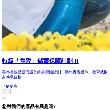
特級「雋陞」儲蓄保障計劃 II
專為長線儲蓄而設的終身壽險計劃，助您實現退休、教育或財
富傳承目標
了解更多
您對我們的產品有興趣嗎?