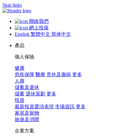
Skip links
聯絡我們
網上投保
English
繁體中文
简体中文
產品
個人保險
健康
危疾保障
醫療
意外及傷病
更多
人壽
儲蓄及退休
儲蓄
退休策劃
更多
投資
最新投資選項表現
市場資訊
更多
家居及寵物
旅遊及消閒
企業方案