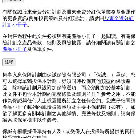
有關保誠股東全資分紅計劃及股東全資分紅保單業務基金運作
的更多資訊(例如投資策略及分紅理念)，請參閱
股東全資分紅
計劃小冊子
。
在銷售過程中此文件必須與有關產品小冊子一起閱讀。有關保
險計劃之產品條款、細則及風險披露，請仔細閱讀有關計劃之
產品小冊子
及保單文件。
註釋
雋享入息保障計劃由保誠保險有限公司（「保誠」）承保。您
可以選擇單獨投保本計劃，毋須同時投保其他類型的保險產
品，除非該計劃只設附加保障選項，而必須附加於基本計劃。
此文件不包含本計劃的完整條款及細則並只作參考之用，不能
作為保誠與任何人士或團體所訂立之任何合約。您應仔細閱讀
產品小冊子載列的風險披露事項及主要不保範圍（如有）。如
欲了解更多有關本計劃之其他詳情、完整條款及細則，請向保
誠索取保單樣本以作參考。
保誠有權根據保單持有人及 / 或受保人在投保時所提供的資料
接受或拒絕任何申請。