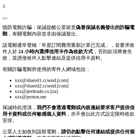
3
慎防電郵詐騙：保誠提醒公眾留意
偽冒保誠名義發出的詐騙電
郵
，有關電郵內容並非由保誠發出。
該電郵通常聲稱「年度訂閱費用重新計算已完成」，並要求收
件人於
24 小時內選擇信用卡作為收款方式
，否則款項將會失
效，並誘使收件人點擊連結及提供信用卡資料。
有關詐騙電郵所使用的寄件人網域包括：
xxx@shared1.ccsend.[com]
xxx@shared2.ccsend.[com]
xxx@jireltrade.co.[za]
xxx@proton.me
保誠特此澄清，
我們不會透過電郵或內嵌連結要求客戶提供信
用卡資料或任何敏感個人資料
，亦不會以此方式設定限時收款
安排。
公眾人士如收到該類電郵，
請切勿點擊任何連結或提供任何個