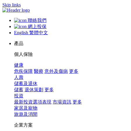
Skip links
聯絡我們
網上投保
English
繁體中文
產品
個人保險
健康
危疾保障
醫療
意外及傷病
更多
人壽
儲蓄及退休
儲蓄
退休策劃
更多
投資
最新投資選項表現
市場資訊
更多
家居及寵物
旅遊及消閒
企業方案