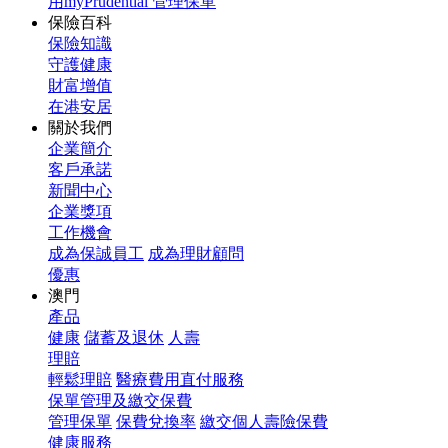
用myPrudential 管理保單
保險百科
保險知識
守護健康
財富增值
在港安居
關於我們
企業簡介
客戶承諾
新聞中心
企業獎項
工作機會
成為保誠員工
成為理財顧問
優惠
澳門
產品
健康
儲蓄及退休
人壽
理賠
輕鬆理賠
醫療費用直付服務
保單管理及繳交保費
管理保單
保費兌換率
繳交個人壽險保費
健康服務