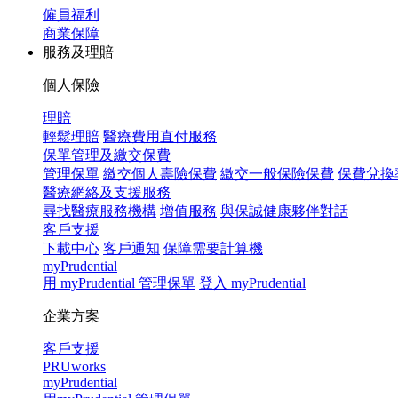
僱員福利
商業保障
服務及理賠
個人保險
理賠
輕鬆理賠
醫療費用直付服務
保單管理及繳交保費
管理保單
繳交個人壽險保費
繳交一般保險保費
保費兌換
醫療網絡及支援服務
尋找醫療服務機構
增值服務
與保誠健康夥伴對話
客戶支援
下載中心
客戶通知
保障需要計算機
myPrudential
用 myPrudential 管理保單
登入 myPrudential
企業方案
客戶支援
PRUworks
myPrudential