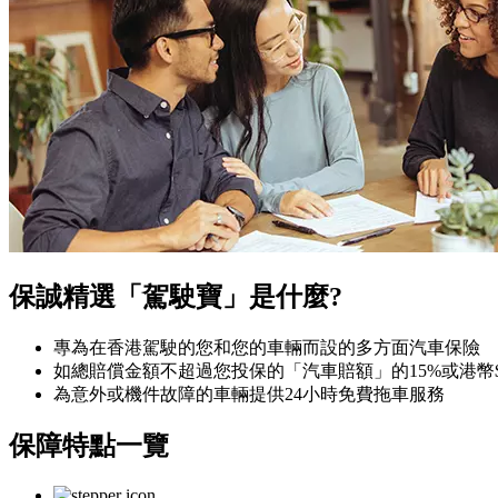
保誠精選「駕駛寶」是什麼?
專為在香港駕駛的您和您的車輛而設的多方面汽車保險
如總賠償金額不超過您投保的「汽車賠額」的15%或港幣$6
為意外或機件故障的車輛提供24小時免費拖車服務
保障特點
一覽