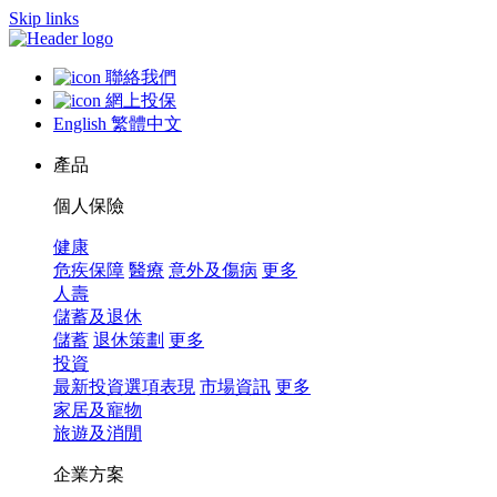
Skip links
聯絡我們
網上投保
English
繁體中文
產品
個人保險
健康
危疾保障
醫療
意外及傷病
更多
人壽
儲蓄及退休
儲蓄
退休策劃
更多
投資
最新投資選項表現
市場資訊
更多
家居及寵物
旅遊及消閒
企業方案