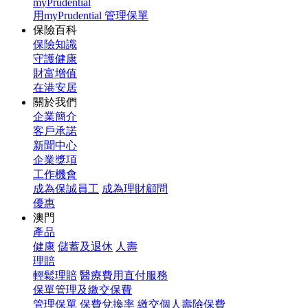
myPrudential
用myPrudential 管理保單
保險百科
保險知識
守護健康
財富增值
在港安居
關於我們
企業簡介
客戶承諾
新聞中心
企業獎項
工作機會
成為保誠員工
成為理財顧問
優惠
澳門
產品
健康
儲蓄及退休
人壽
理賠
輕鬆理賠
醫療費用直付服務
保單管理及繳交保費
管理保單
保費兌換率
繳交個人壽險保費