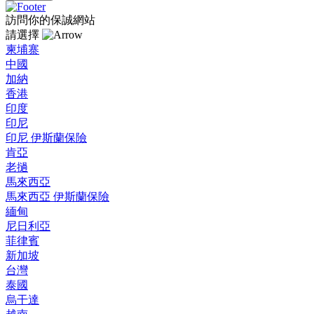
訪問你的保誠網站
請選擇
柬埔寨
中國
加納
香港
印度
印尼
印尼 伊斯蘭保險
肯亞
老撾
馬來西亞
馬來西亞 伊斯蘭保險
緬甸
尼日利亞
菲律賓
新加坡
台灣
泰國
烏干達