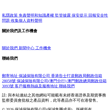
私隱政策
免責聲明和知識產權
監管披露
保安提示
回報安全性
問題
收集個人資料聲明
關於我們及工作機會
關於我們
新聞中心
工作機會
聯絡我們
郵寄地址
保誠保險有限公司
香港告士打道郵政局郵政信箱
28058號
保誠保險有限公司(澳門分行)
澳門郵政總局郵政信箱
3093號
客戶服務熱線及服務地址
聯絡我們
註: 與本站連結之其他網站可能載有未經香港證券及期貨事務
監察委員會批核之產品資料，此等產品亦不可在港發售。
© 2026 保誠保險有限公司(保誠集團成員)。版權所有。