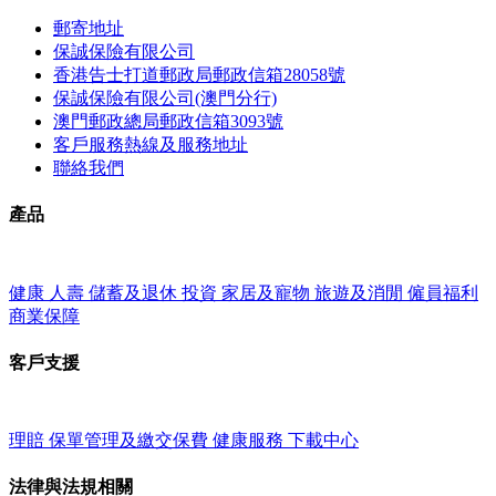
郵寄地址
保誠保險有限公司
香港告士打道郵政局郵政信箱28058號
保誠保險有限公司(澳門分行)
澳門郵政總局郵政信箱3093號
客戶服務熱線及服務地址
聯絡我們
產品
健康
人壽
儲蓄及退休
投資
家居及寵物
旅遊及消閒
僱員福利
商業保障
客戶支援
理賠
保單管理及繳交保費
健康服務
下載中心
法律與法規相關