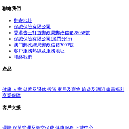
聯絡我們
郵寄地址
保誠保險有限公司
香港告士打道郵政局郵政信箱28058號
保誠保險有限公司(澳門分行)
澳門郵政總局郵政信箱3093號
客戶服務熱線及服務地址
聯絡我們
產品
健康
人壽
儲蓄及退休
投資
家居及寵物
旅遊及消閒
僱員福利
商業保障
客戶支援
理賠
保單管理及繳交保費
健康服務
下載中心