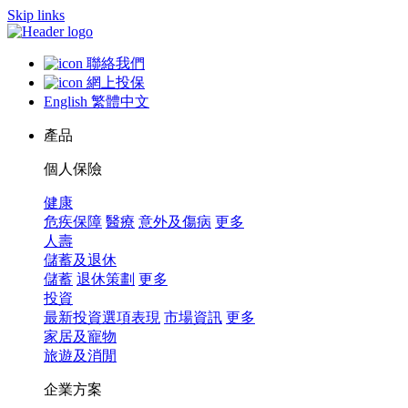
Skip links
聯絡我們
網上投保
English
繁體中文
產品
個人保險
健康
危疾保障
醫療
意外及傷病
更多
人壽
儲蓄及退休
儲蓄
退休策劃
更多
投資
最新投資選項表現
市場資訊
更多
家居及寵物
旅遊及消閒
企業方案