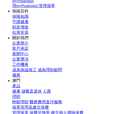
myPrudential
用myPrudential 管理保單
保險百科
保險知識
守護健康
財富增值
在港安居
關於我們
企業簡介
客戶承諾
新聞中心
企業獎項
工作機會
成為保誠員工
成為理財顧問
優惠
澳門
產品
健康
儲蓄及退休
人壽
理賠
輕鬆理賠
醫療費用直付服務
保單管理及繳交保費
管理保單
保費兌換率
繳交個人壽險保費