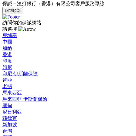
保誠－渣打銀行（香港）有限公司客戶服務專線
回到頂部
訪問你的保誠網站
請選擇
柬埔寨
中國
加納
香港
印度
印尼
印尼 伊斯蘭保險
肯亞
老撾
馬來西亞
馬來西亞 伊斯蘭保險
緬甸
尼日利亞
菲律賓
新加坡
台灣