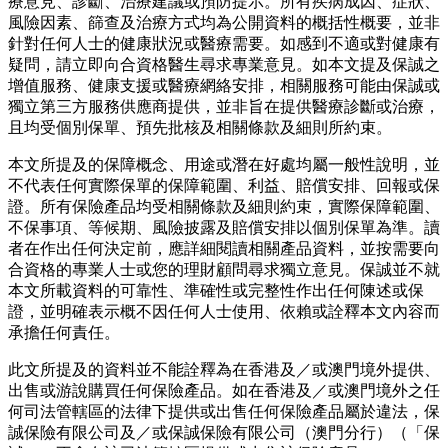
療意見、診斷、治療建議或預防提示。所有疾病成因、症狀、
風險因素、篩查及治療方式均為公開資料的概括性概要，並非
針對任何人士的健康狀況或醫療需要。如感到不適或對健康有
疑問，請立即向合資格醫生尋求專業意見。如本文提及保誠之
增值服務、健康支援或醫療網絡安排，相關服務可能由保誠或
獨立第三方服務供應商提供，並非旨在提供醫療診斷或治療，
且均受個別保單、預先批核及相關條款及細則所約束。
本文所提及的保障概念、用途或潛在好處均屬一般性說明，並
不代表任何實際保單的保障範圍、利益、賠償安排、回報或保
證。所有保險產品均受相關條款及細則約束，實際保障範圍、
不保事項、等候期、風險披露及賠償安排以個別保單為準。讀
者在作出任何決定前，應詳細閱讀相關產品資料，並按需要向
合資格的專業人士或您的理財顧問尋求獨立意見。保誠並不就
本文所載資料的可靠性、準確性或完整性作出任何陳述或保
證，並明確表示概不因任何人士使用、依賴或詮釋本文內容而
承擔任何責任。
此文所提及的資料並不能詮釋為在香港及／或澳門境外提供、
出售或游說購買任何保險產品。如在香港及／或澳門境外之任
何司法管轄區的法律下提供或出售任何保險產品屬於違法，保
誠保險有限公司及／或保誠保險有限公司（澳門分行）（「保