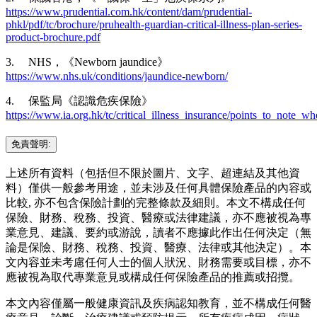
https://www.prudential.com.hk/content/dam/prudential-
phkl/pdf/tc/brochure/pruhealth-guardian-critical-illness-plan-series-
product-brochure.pdf
3. NHS，《Newborn jaundice》
https://www.nhs.uk/conditions/jaundice-newborn/
4. 保監局《認識危疾保險》
https://www.ia.org.hk/tc/critical_illness_insurance/points_to_note_
免責聲明:
上述所有資料（包括但不限於圖片、文字、超連結及其他資
料）僅供一般參考用途，並未涉及任何具體保險產品的內容或
比較, 亦不包含保險計劃的完整條款及細則。本文不構成任何
保險、財務、稅務、投資、醫療或法律建議，亦不應被視為專
業意見、建議、要約或游說，讀者不應據此作出任何決定（無
論是保險、財務、稅務、投資、醫療、法律或其他決定）。本
文內容並未考慮任何人士的個人狀況、財務需要或目標，亦不
應被視為取代專業意見或構成任何保險產品的推薦或招攬。
本文內容僅屬一般健康資訊及疾病認知教育，並不構成任何醫