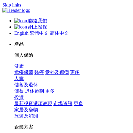
Skip links
聯絡我們
網上投保
English
繁體中文
简体中文
產品
個人保險
健康
危疾保障
醫療
意外及傷病
更多
人壽
儲蓄及退休
儲蓄
退休策劃
更多
投資
最新投資選項表現
市場資訊
更多
家居及寵物
旅遊及消閒
企業方案