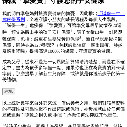
保誠「摯愛寶」守護您的子女健康
我們明白準爸媽對於寶寶健康的擔憂，因此推出
「誠保一生」
危疾保系列
，全程守護小朋友的成長過程及每個人生階段。
「誠保一生」危疾保-「摯愛寶」可讓準父母最早於懷孕20週
1
時，預先為將出生的孩子安排保障
，讓子女從出生一刻起即
3
獲保障，包括：嚴重初生嬰兒黃疸保障
、新任母親產後抑鬱
保障，同時亦為127種病況（包括嚴重濕疹、嚴重風疹、肺炎
及嚴重哮喘）提供高達1000%的保障，守護寶寶的健康。
成為父母，從來不是把一切風險計算得清清楚楚，而是在不確
定中，盡力為孩子多準備一點。如果你也正在為寶寶的到來做
準備，那麽提早了解新生兒保障，或許就是你送給孩子的第一
份禮物。
註釋:
以上統計數字來自外部來源，僅供參考之用。我們對該等資料
的準確性及可靠性概不作出確認或保證，亦毋須就由於任何偏
差或遺漏而導致之損失或 損害而承擔任何法律或其他責任。
1
於孩子出生前，受保人為孕婦，並只受保於恩恤賠償。於孩