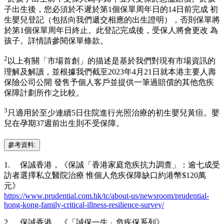
子出生後，您必須於不遲於第1個保單周年日的14日前完成 初
生嬰兒登記（包括向我們遞交相應的出生證明），否則保單將
於第1個保單周年日終止。此登記完成後，受保人將會更改 為
孩子。詳情請參閱保單條款。
2
以上有關「市場首創」的描述是基於我們對現有市場資訊的
理解及解讀，並根據我們截至2023年4月21日就本港主要人壽
保險公司公開 發售予個人客戶並提供一筆過賠償的其他危疾
保障計劃所作之比較。
3
只適用於至少連續5日住院進行光照治療的初生嬰兒黃疸。嬰
兒在孕期37週前出生則不受保障。
參考資料:
1. 保誠香港，《保誠「香港家庭危疾抗力調查」：逾七成受
訪者選擇私立醫院治療 惟個人危疾保障缺口約港幣$120萬
元》
https://www.prudential.com.hk/tc/about-us/newsroom/prudential-
hong-kong-family-critical-illness-resilience-survey/
2. 保誠香港，《「誠保一生」危疾保系列》