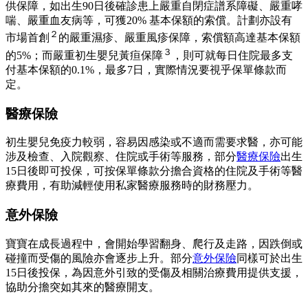
供保障，如出生90日後確診患上嚴重自閉症譜系障礙、嚴重哮
喘、嚴重血友病等，可獲20% 基本保額的索償。計劃亦設有
２
市場首創
的嚴重濕疹、嚴重風疹保障，索償額高達基本保額
３
的5%；而嚴重初生嬰兒黃疸保障
，則可就每日住院最多支
付基本保額的0.1%，最多7日，實際情況要視乎保單條款而
定。
醫療保險
初生嬰兒免疫力較弱，容易因感染或不適而需要求醫，亦可能
涉及檢查、入院觀察、住院或手術等服務，部分
醫療保險
出生
15日後即可投保，可按保單條款分擔合資格的住院及手術等醫
療費用，有助減輕使用私家醫療服務時的財務壓力。
意外保險
寶寶在成長過程中，會開始學習翻身、爬行及走路，因跌倒或
碰撞而受傷的風險亦會逐步上升。部分
意外保險
同樣可於出生
15日後投保，為因意外引致的受傷及相關治療費用提供支援，
協助分擔突如其來的醫療開支。