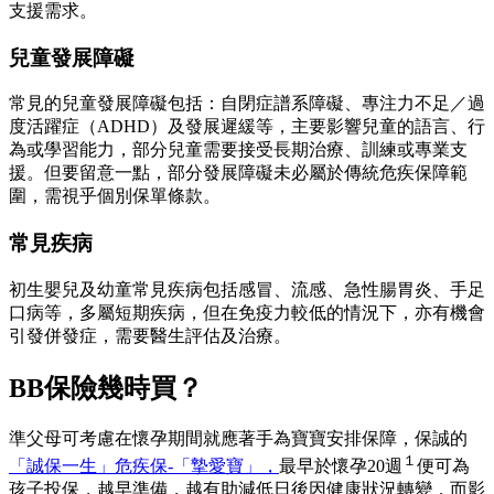
支援需求。
兒童發展障礙
常見的兒童發展障礙包括：自閉症譜系障礙、專注力不足／過
度活躍症（ADHD）及發展遲緩等，主要影響兒童的語言、行
為或學習能力，部分兒童需要接受長期治療、訓練或專業支
援。但要留意一點，部分發展障礙未必屬於傳統危疾保障範
圍，需視乎個別保單條款。
常見疾病
初生嬰兒及幼童常見疾病包括感冒、流感、急性腸胃炎、手足
口病等，多屬短期疾病，但在免疫力較低的情況下，亦有機會
引發併發症，需要醫生評估及治療。
BB保險幾時買？
準父母可考慮在懷孕期間就應著手為寶寶安排保障，保誠的
１
「誠保一生」危疾保-「摯愛寶」，
最早於懷孕20週
便可為
孩子投保，越早準備，越有助減低日後因健康狀況轉變，而影