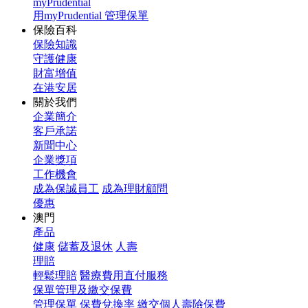
myPrudential
用myPrudential 管理保單
保險百科
保險知識
守護健康
財富增值
在港安居
關於我們
企業簡介
客戶承諾
新聞中心
企業獎項
工作機會
成為保誠員工
成為理財顧問
優惠
澳門
產品
健康
儲蓄及退休
人壽
理賠
輕鬆理賠
醫療費用直付服務
保單管理及繳交保費
管理保單
保費兌換率
繳交個人壽險保費