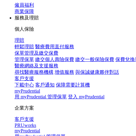
僱員福利
商業保障
服務及理賠
個人保險
理賠
輕鬆理賠
醫療費用直付服務
保單管理及繳交保費
管理保單
繳交個人壽險保費
繳交一般保險保費
保費兌換
醫療網絡及支援服務
尋找醫療服務機構
增值服務
與保誠健康夥伴對話
客戶支援
下載中心
客戶通知
保障需要計算機
myPrudential
用 myPrudential 管理保單
登入 myPrudential
企業方案
客戶支援
PRUworks
myPrudential