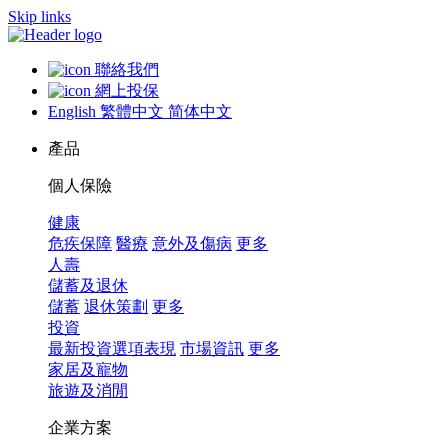
Skip links
聯絡我們
網上投保
English
繁體中文
简体中文
產品
個人保險
健康
危疾保障
醫療
意外及傷病
更多
人壽
儲蓄及退休
儲蓄
退休策劃
更多
投資
最新投資選項表現
市場資訊
更多
家居及寵物
旅遊及消閒
企業方案