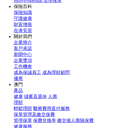
用myPrudential 管理保單
保險百科
保險知識
守護健康
財富增值
在港安居
關於我們
企業簡介
客戶承諾
新聞中心
企業獎項
工作機會
成為保誠員工
成為理財顧問
優惠
澳門
產品
健康
儲蓄及退休
人壽
理賠
輕鬆理賠
醫療費用直付服務
保單管理及繳交保費
管理保單
保費兌換率
繳交個人壽險保費
健康服務