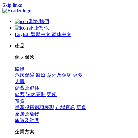
Skip links
聯絡我們
網上投保
English
繁體中文
简体中文
產品
個人保險
健康
危疾保障
醫療
意外及傷病
更多
人壽
儲蓄及退休
儲蓄
退休策劃
更多
投資
最新投資選項表現
市場資訊
更多
家居及寵物
旅遊及消閒
企業方案