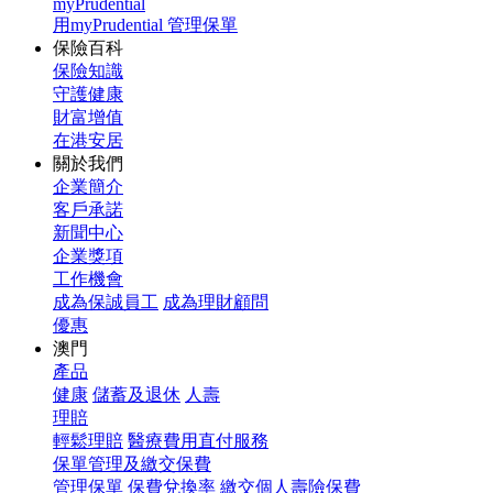
myPrudential
用myPrudential 管理保單
保險百科
保險知識
守護健康
財富增值
在港安居
關於我們
企業簡介
客戶承諾
新聞中心
企業獎項
工作機會
成為保誠員工
成為理財顧問
優惠
澳門
產品
健康
儲蓄及退休
人壽
理賠
輕鬆理賠
醫療費用直付服務
保單管理及繳交保費
管理保單
保費兌換率
繳交個人壽險保費