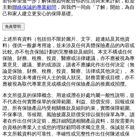
若你希望進一步了解保險如何配合你的生活與未來計劃，歡迎
主動
聯絡保誠的專業顧問
，與我們一同由「了解」開始，為自
己和家人建立更安心的保障基礎。
免責聲明:
上述所有資料（包括但不限於圖片、文字、超連結及其他資
料）僅供一般參考用途，並未涉及任何具體保險產品的內容或
比較, 亦不包含保險計劃的完整條款及細則。本文不構成任何
保險、財務、稅務、投資、醫療或法律建議，亦不應被視為專
業意見、建議、要約或游說，讀者不應據此作出任何決定（無
論是保險、財務、稅務、投資、醫療、法律或其他決定）。本
文內容並未考慮任何人士的個人狀況、財務需要或目標，亦不
應被視為取代專業意見或構成任何保險產品的推薦或招攬。
本文所提及的保障概念、用途或潛在好處均屬一般性說明，並
不代表任何實際保單的保障範圍、利益、賠償安排、回報或保
證。所有保險產品均受相關條款及細則約束，實際保障範圍、
不保事項、等候期、風險披露及賠償安排以個別保單為準。讀
者在作出任何決定前，應詳細閱讀相關產品資料，並按需要向
合資格的專業人士或您的理財顧問尋求獨立意見。保誠並不就
本文所載資料的可靠性、準確性或完整性作出任何陳述或保