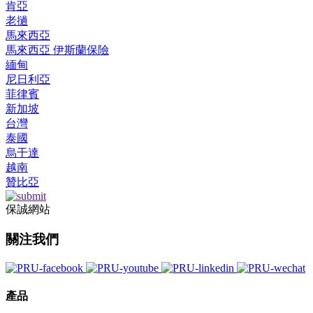
肯亞
老撾
馬來西亞
馬來西亞 伊斯蘭保險
緬甸
尼日利亞
菲律賓
新加坡
台灣
泰國
烏干達
越南
贊比亞
保誠網站
關注我們
產品