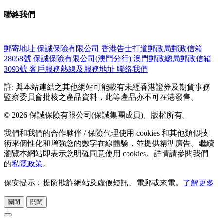
聯絡我們
郵寄地址
保誠保險有限公司
香港告士打道郵政局郵政信箱
28058號
保誠保險有限公司(澳門分行)
澳門郵政總局郵政信箱
3093號
客戶服務熱線及服務地址
聯絡我們
註: 與本站連結之其他網站可能載有未經香港證券及期貨事務
監察委員會批核之產品資料，此等產品亦不可在港發售。
© 2026 保誠保險有限公司(保誠集團成員)。版權所有。
我們和我們的合作夥伴 / 保險代理使用 cookies 和其他類似技
術來個性化和增強您的數字在線體驗，並提供精準廣告。繼續
瀏覽本網站即表示您明確同意使用 cookies。詳情請參閱我們
的
私隱政策
。
保安提示：提防欺詐網站及虛假短訊、電郵或來電。
了解更多
關閉
關閉