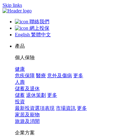
Skip links
聯絡我們
網上投保
English
繁體中文
產品
個人保險
健康
危疾保障
醫療
意外及傷病
更多
人壽
儲蓄及退休
儲蓄
退休策劃
更多
投資
最新投資選項表現
市場資訊
更多
家居及寵物
旅遊及消閒
企業方案