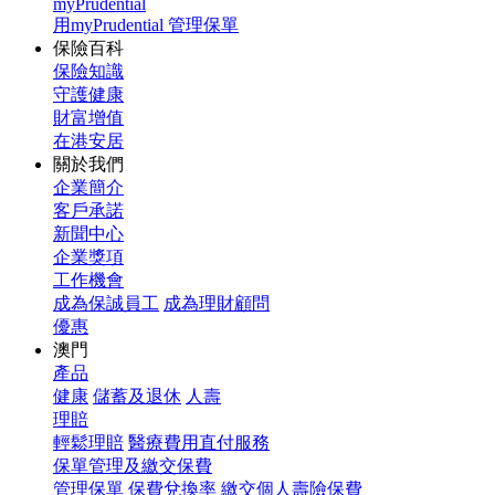
myPrudential
用myPrudential 管理保單
保險百科
保險知識
守護健康
財富增值
在港安居
關於我們
企業簡介
客戶承諾
新聞中心
企業獎項
工作機會
成為保誠員工
成為理財顧問
優惠
澳門
產品
健康
儲蓄及退休
人壽
理賠
輕鬆理賠
醫療費用直付服務
保單管理及繳交保費
管理保單
保費兌換率
繳交個人壽險保費