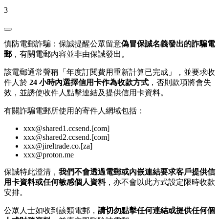
3
慎防電郵詐騙：保誠提醒公眾留意
偽冒保誠名義發出的詐騙電
郵
，有關電郵內容並非由保誠發出。
該電郵通常聲稱「年度訂閱費用重新計算已完成」，並要求收
件人於
24 小時內選擇信用卡作為收款方式
，否則款項將會失
效，並誘使收件人點擊連結及提供信用卡資料。
有關詐騙電郵所使用的寄件人網域包括：
xxx@shared1.ccsend.[com]
xxx@shared2.ccsend.[com]
xxx@jireltrade.co.[za]
xxx@proton.me
保誠特此澄清，
我們不會透過電郵或內嵌連結要求客戶提供信
用卡資料或任何敏感個人資料
，亦不會以此方式設定限時收款
安排。
公眾人士如收到該類電郵，
請切勿點擊任何連結或提供任何個