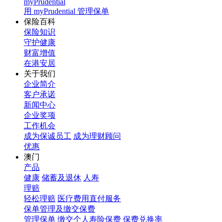
myPrudential
用 myPrudential 管理保单
保险百科
保险知识
守护健康
财富增值
在港安居
关于我们
企业简介
客户承诺
新闻中心
企业奖项
工作机会
成为保诚员工
成为理财顾问
优惠
澳门
产品
健康
储蓄及退休
人寿
理赔
轻松理赔
医疗费用直付服务
保单管理及缴交保费
管理保单
缴交个人寿险保费
保费兑换率