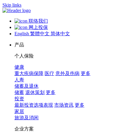
Skip links
联络我们
网上投保
English
繁體中文
简体中文
产品
个人保险
健康
重大疾病保障
医疗
意外及伤病
更多
人寿
储蓄及退休
储蓄
退休策划
更多
投资
最新投资选项表现
市场资讯
更多
家居
旅游及消闲
企业方案