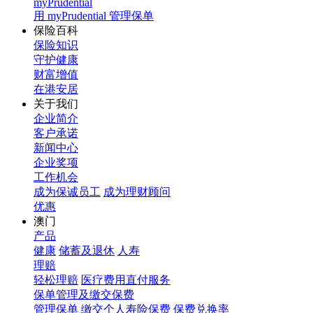
myPrudential
用 myPrudential 管理保单
保险百科
保险知识
守护健康
财富增值
在港安居
关于我们
企业简介
客户承诺
新闻中心
企业奖项
工作机会
成为保诚员工
成为理财顾问
优惠
澳门
产品
健康
储蓄及退休
人寿
理赔
轻松理赔
医疗费用直付服务
保单管理及缴交保费
管理保单
缴交个人寿险保费
保费兑换率