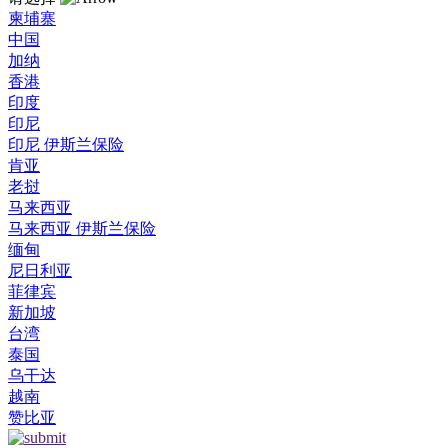
柬埔寨
中国
加纳
香港
印度
印尼
印尼 伊斯兰保险
肯亚
老挝
马来西亚
马来西亚 伊斯兰保险
缅甸
尼日利亚
菲律宾
新加坡
台湾
泰国
乌干达
越南
赞比亚