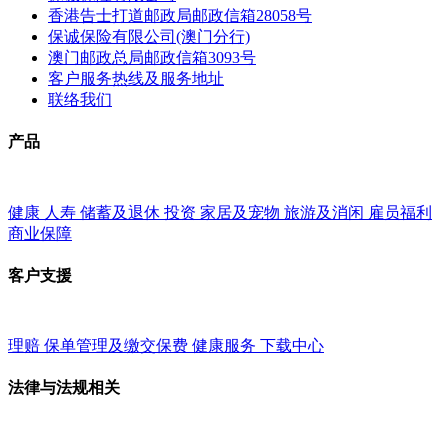
香港告士打道邮政局邮政信箱28058号
保诚保险有限公司(澳门分行)
澳门邮政总局邮政信箱3093号
客户服务热线及服务地址
联络我们
产品
健康
人寿
储蓄及退休
投资
家居及宠物
旅游及消闲
雇员福利
商业保障
客户支援
理赔
保单管理及缴交保费
健康服务
下载中心
法律与法规相关