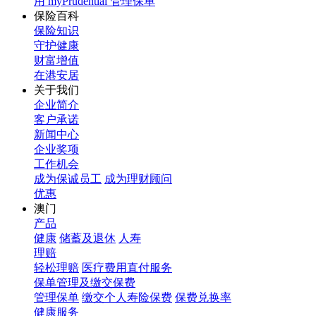
用 myPrudential 管理保单
保险百科
保险知识
守护健康
财富增值
在港安居
关于我们
企业简介
客户承诺
新闻中心
企业奖项
工作机会
成为保诚员工
成为理财顾问
优惠
澳门
产品
健康
储蓄及退休
人寿
理赔
轻松理赔
医疗费用直付服务
保单管理及缴交保费
管理保单
缴交个人寿险保费
保费兑换率
健康服务