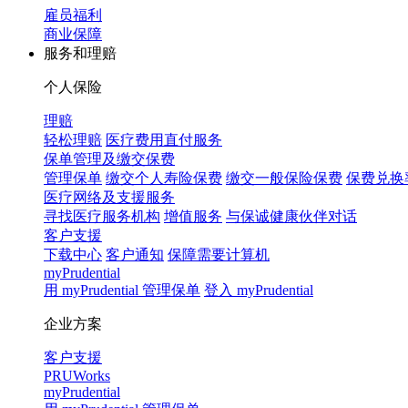
雇员福利
商业保障
服务和理赔
个人保险
理赔
轻松理赔
医疗费用直付服务
保单管理及缴交保费
管理保单
缴交个人寿险保费
缴交一般保险保费
保费兑换
医疗网络及支援服务
寻找医疗服务机构
增值服务
与保诚健康伙伴对话
客户支援
下载中心
客户通知
保障需要计算机
myPrudential
用 myPrudential 管理保单
登入 myPrudential
企业方案
客户支援
PRUWorks
myPrudential