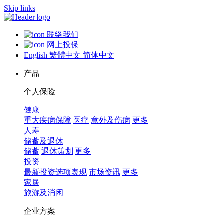
Skip links
联络我们
网上投保
English
繁體中文
简体中文
产品
个人保险
健康
重大疾病保障
医疗
意外及伤病
更多
人寿
储蓄及退休
储蓄
退休策划
更多
投资
最新投资选项表现
市场资讯
更多
家居
旅游及消闲
企业方案