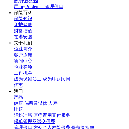
myPrudential
用 myPrudential 管理保单
保险百科
保险知识
守护健康
财富增值
在港安居
关于我们
企业简介
客户承诺
新闻中心
企业奖项
工作机会
成为保诚员工
成为理财顾问
优惠
澳门
产品
健康
储蓄及退休
人寿
理赔
轻松理赔
医疗费用直付服务
保单管理及缴交保费
管理保单
缴交个人寿险保费
保费兑换率