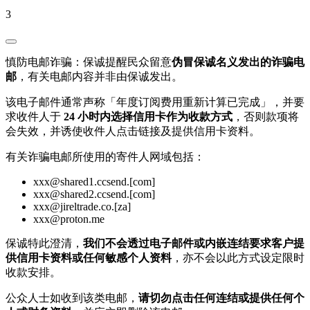
3
慎防电邮诈骗：保诚提醒民众留意
伪冒保诚名义发出的诈骗电
邮
，有关电邮内容并非由保诚发出。
该电子邮件通常声称「年度订阅费用重新计算已完成」，并要
求收件人于
24 小时内选择信用卡作为收款方式
，否则款项将
会失效，并诱使收件人点击链接及提供信用卡资料。
有关诈骗电邮所使用的寄件人网域包括：
xxx@shared1.ccsend.[com]
xxx@shared2.ccsend.[com]
xxx@jireltrade.co.[za]
xxx@proton.me
保诚特此澄清，
我们不会透过电子邮件或内嵌连结要求客户提
供信用卡资料或任何敏感个人资料
，亦不会以此方式设定限时
收款安排。
公众人士如收到该类电邮，
请切勿点击任何连结或提供任何个