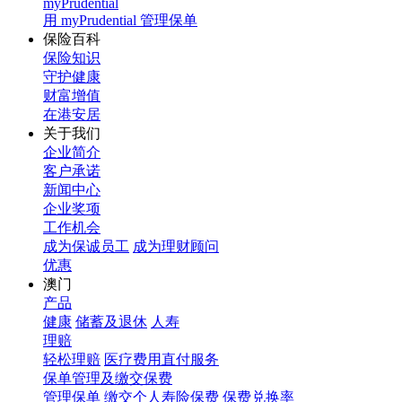
myPrudential
用 myPrudential 管理保单
保险百科
保险知识
守护健康
财富增值
在港安居
关于我们
企业简介
客户承诺
新闻中心
企业奖项
工作机会
成为保诚员工
成为理财顾问
优惠
澳门
产品
健康
储蓄及退休
人寿
理赔
轻松理赔
医疗费用直付服务
保单管理及缴交保费
管理保单
缴交个人寿险保费
保费兑换率