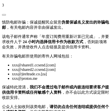
3
慎防电邮诈骗：保诚提醒民众留意
伪冒保诚名义发出的诈骗电
邮
，有关电邮内容并非由保诚发出。
该电子邮件通常声称「年度订阅费用重新计算已完成」，并要
求收件人于
24 小时内选择信用卡作为收款方式
，否则款项将
会失效，并诱使收件人点击链接及提供信用卡资料。
有关诈骗电邮所使用的寄件人网域包括：
xxx@shared1.ccsend.[com]
xxx@shared2.ccsend.[com]
xxx@jireltrade.co.[za]
xxx@proton.me
保诚特此澄清，
我们不会透过电子邮件或内嵌连结要求客户提
供信用卡资料或任何敏感个人资料
，亦不会以此方式设定限时
收款安排。
公众人士如收到该类电邮，
请切勿点击任何连结或提供任何个