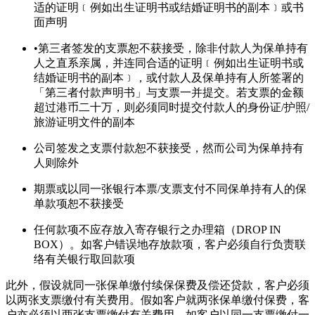
适的证明﹝例如出生证明书或结婚证明书的副本﹞或书
面声明
•第三者签发的支票恕不获接受，除非付款人为保单持有
人之直系亲属，并连同合适的证明﹝例如出生证明书或
结婚证明书的副本﹞，或付款人及保单持有人所签署的
「第三者付款声明书」与支票一并提交。若支票的金额
超过港币二十万，则必须同时提交付款人的身份证/护照/
旅游证明文件的副本
公司签发之支票付款恕不获接受，然而公司为保单持有
人则除外
期票或以同一张银行本票/支票支付不同保单持有人的保
单款项恕不获接受
任何款项不应存放入寄存银行之办理箱（DROP IN
BOX）。如客户错误地存放款项，客户必须自行负责联
络有关银行取回款项
此外，假设就同一张保单缴付续保保费及偿还贷款，客户必须
以两张支票缴付有关费用。假如客户就两张保单缴付保费，客
户亦必须以两张支票缴付有关费用。如客户以同一支票缴付一