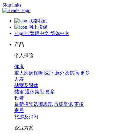
Skip links
联络我们
网上投保
English
繁體中文
简体中文
产品
个人保险
健康
重大疾病保障
医疗
意外及伤病
更多
人寿
储蓄及退休
储蓄
退休策划
更多
投资
最新投资选项表现
市场资讯
更多
家居
旅游及消闲
企业方案