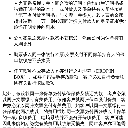
人之直系亲属，并连同合适的证明﹝例如出生证明书或
结婚证明书的副本﹞，或付款人及保单持有人所签署的
「第三者付款声明书」与支票一并提交。若支票的金额
超过港币二十万，则必须同时提交付款人的身份证/护照/
旅游证明文件的副本
公司签发之支票付款恕不获接受，然而公司为保单持有
人则除外
期票或以同一张银行本票/支票支付不同保单持有人的保
单款项恕不获接受
任何款项不应存放入寄存银行之办理箱（DROP IN
BOX）。如客户错误地存放款项，客户必须自行负责联
络有关银行取回款项
此外，假设就同一张保单缴付续保保费及偿还贷款，客户必须
以两张支票缴付有关费用。假如客户就两张保单缴付保费，客
户亦必须以两张支票缴付有关费用。如客户以同一支票缴付一
张保单的两项或以上的费用或以同一支票缴付两张或以上保单
的一项/ 多项费用，电脑系统并不会分开每项费用，客户可能
因此未能如期缴交有关费用以致蒙受损失，同时客户亦可能需