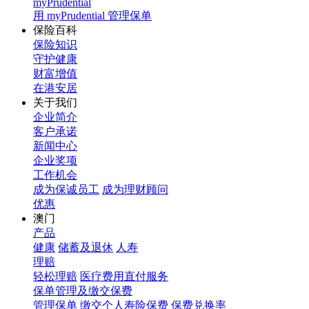
myPrudential
用 myPrudential 管理保单
保险百科
保险知识
守护健康
财富增值
在港安居
关于我们
企业简介
客户承诺
新闻中心
企业奖项
工作机会
成为保诚员工
成为理财顾问
优惠
澳门
产品
健康
储蓄及退休
人寿
理赔
轻松理赔
医疗费用直付服务
保单管理及缴交保费
管理保单
缴交个人寿险保费
保费兑换率