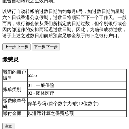
配合自动转账之生效日期。
以银行自动转帐的过数日期为约每月6号，如过数日期为星期
六丶日或香港公众假期，过数日将顺延至下一个工作天。一般
而言，银行都会依从我们所指定的日期过数，但个别银行或会
因内部运作的安排而延迟过数日期。因此，为确保成功过数，
请于上述之过数日期前后预留足够金额于阁下之银行户口。
上一步
上一步
下一步
下一步
缴费灵
我们的商户
6555
编号
01 - 一般保险
账单类别
02 - 团体医疗
缴费账单号
保单号码 (首个数字为9的12位数字)
码
缴付金额
以港币计算之保费总额
注意