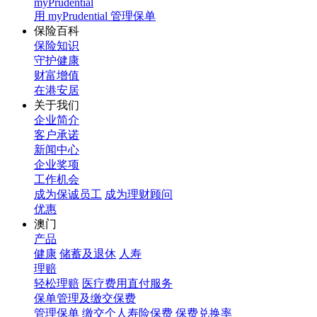
myPrudential
用 myPrudential 管理保单
保险百科
保险知识
守护健康
财富增值
在港安居
关于我们
企业简介
客户承诺
新闻中心
企业奖项
工作机会
成为保诚员工
成为理财顾问
优惠
澳门
产品
健康
储蓄及退休
人寿
理赔
轻松理赔
医疗费用直付服务
保单管理及缴交保费
管理保单
缴交个人寿险保费
保费兑换率