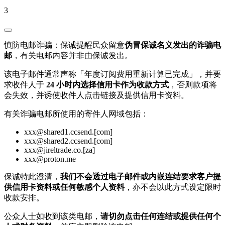
3
慎防电邮诈骗：保诚提醒民众留意
伪冒保诚名义发出的诈骗电
邮
，有关电邮内容并非由保诚发出。
该电子邮件通常声称「年度订阅费用重新计算已完成」，并要
求收件人于
24 小时内选择信用卡作为收款方式
，否则款项将
会失效，并诱使收件人点击链接及提供信用卡资料。
有关诈骗电邮所使用的寄件人网域包括：
xxx@shared1.ccsend.[com]
xxx@shared2.ccsend.[com]
xxx@jireltrade.co.[za]
xxx@proton.me
保诚特此澄清，
我们不会透过电子邮件或内嵌连结要求客户提
供信用卡资料或任何敏感个人资料
，亦不会以此方式设定限时
收款安排。
公众人士如收到该类电邮，
请切勿点击任何连结或提供任何个