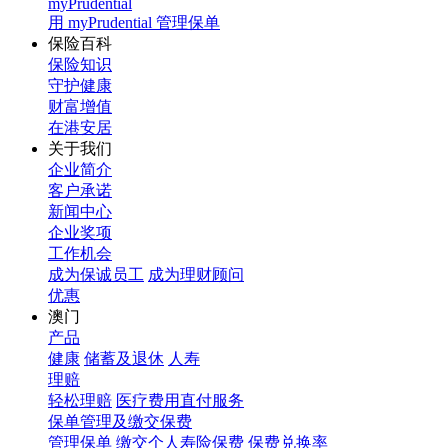
myPrudential
用 myPrudential 管理保单
保险百科
保险知识
守护健康
财富增值
在港安居
关于我们
企业简介
客户承诺
新闻中心
企业奖项
工作机会
成为保诚员工
成为理财顾问
优惠
澳门
产品
健康
储蓄及退休
人寿
理赔
轻松理赔
医疗费用直付服务
保单管理及缴交保费
管理保单
缴交个人寿险保费
保费兑换率