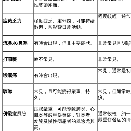
性關節疼痛。
程度較輕，通常
疲倦乏力
極度疲乏、虛弱感，可能持續
數週，常影響日常活動。
流鼻水/鼻塞
有時會出現，但非主要症狀。
非常常見且明顯
打噴嚏
較不常見。
非常常見。
常見，通常是初
喉嚨痛
有時會出現。
咳嗽
常見，且可能變得嚴重、持
常見，但通常較
久。
痰。
症狀嚴重，可能導致肺炎、心
併發症
風險
通常較輕，約一
肌炎等嚴重併發症，對長者、
嚴重併發症的情
幼兒及慢性病患者的風險尤其
高。