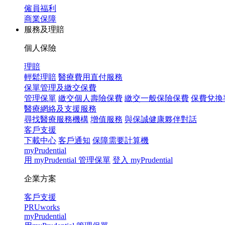
僱員福利
商業保障
服務及理賠
個人保險
理賠
輕鬆理賠
醫療費用直付服務
保單管理及繳交保費
管理保單
繳交個人壽險保費
繳交一般保險保費
保費兌換
醫療網絡及支援服務
尋找醫療服務機構
增值服務
與保誠健康夥伴對話
客戶支援
下載中心
客戶通知
保障需要計算機
myPrudential
用 myPrudential 管理保單
登入 myPrudential
企業方案
客戶支援
PRUworks
myPrudential