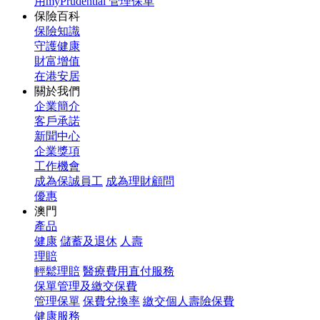
用myPrudential 管理保單
保險百科
保險知識
守護健康
財富增值
在港安居
關於我們
企業簡介
客戶承諾
新聞中心
企業獎項
工作機會
成為保誠員工
成為理財顧問
優惠
澳門
產品
健康
儲蓄及退休
人壽
理賠
輕鬆理賠
醫療費用直付服務
保單管理及繳交保費
管理保單
保費兌換率
繳交個人壽險保費
健康服務