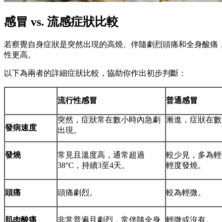
感冒 vs. 流感症狀比較
若察覺自身症狀是突然出現的高燒、伴隨劇烈頭痛和全身酸痛
性更高。
以下為兩者的詳細症狀比較，協助你作出初步判斷：
流行性感冒
普通感冒
突然，症狀常在數小時內急劇
漸進，症狀在數
發病速度
出現。
發燒
常見且溫度高，通常超過
較少見，多為輕
38°C，持續3至4天。
輕度發燒。
頭痛
頭痛劇烈。
較為輕微。
肌肉酸痛
非常普遍且劇烈，常伴隨全身
輕微或沒有。