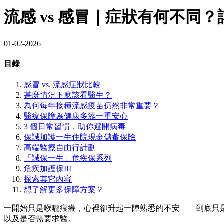
流感 vs 感冒｜症狀有何不同
01-02-2026
目錄
感冒 vs. 流感症狀比較
甚麼情況下應該看醫生？
為何每年接種流感疫苗仍然非常重要？
醫療保障為健康多添一重安心
3 個日常習慣，助你避開病毒
保誠加護一生住院現金儲蓄保險
高端醫療自由行計劃
「誠保一生」危疾保系列
危疾加護保III
探索其它內容
想了解更多保障方案？
一開始只是喉嚨痕癢，心裡卻升起一陣熟悉的不安——到底只
以及是否需要求醫。