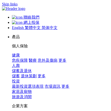
Skip links
聯絡我們
網上投保
English
繁體中文
简体中文
產品
個人保險
健康
危疾保障
醫療
意外及傷病
更多
人壽
儲蓄及退休
儲蓄
退休策劃
更多
投資
最新投資選項表現
市場資訊
更多
家居及寵物
旅遊及消閒
企業方案