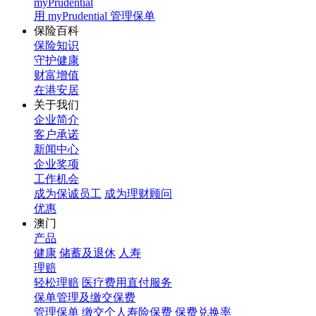
myPrudential
用 myPrudential 管理保单
保险百科
保险知识
守护健康
财富增值
在港安居
关于我们
企业简介
客户承诺
新闻中心
企业奖项
工作机会
成为保诚员工
成为理财顾问
优惠
澳门
产品
健康
储蓄及退休
人寿
理赔
轻松理赔
医疗费用直付服务
保单管理及缴交保费
管理保单
缴交个人寿险保费
保费兑换率