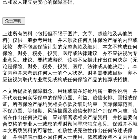
己和家人建立更安心的保障基础。
免责声明:
上述所有资料（包括但不限于图片、文字、超连结及其他资
料）仅供一般参考用途，并未涉及任何具体保险产品的内容或
比较，亦不包含保险计划的完整条款及细则。本文不构成任何
保险、财务、税务、投资、医疗或法律建议，亦不应被视为专
业意见、建议、要约或游说，读者不应据此作出任何决定（无
论是保险、财务、税务、投资、医疗、法律或其他决定）。本
文内容并未考虑任何人士的个人状况、财务需要或目标，亦不
应被视为取代专业意见或构成任何保险产品的推荐或招揽。
本文所提及的保障概念、用途或潜在好处均属一般性说明，并
不代表任何实际保单的保障范围、利益、赔偿安排、回报或保
证。所有保险产品均受相关条款及细则约束，实际保障范围、
不保范围、等候期、风险披露及赔偿安排以个别保单为准。读
者在作出任何决定前，应详细阅读相关产品资料，并按需要向
合资格的专业人士或您的理财顾问寻求独立意见。保诚并不就
本文所载资料的可靠性、准确性或完整性作出任何陈述或保
证，并明确表示概不因任何人士使用、依赖或诠释本文内容而