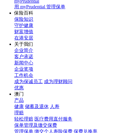
myPrudential
用 myPrudential 管理保单
保险百科
保险知识
守护健康
财富增值
在港安居
关于我们
企业简介
客户承诺
新闻中心
企业奖项
工作机会
成为保诚员工
成为理财顾问
优惠
澳门
产品
健康
储蓄及退休
人寿
理赔
轻松理赔
医疗费用直付服务
保单管理及缴交保费
管理保单
缴交个人寿险保费
保费兑换率