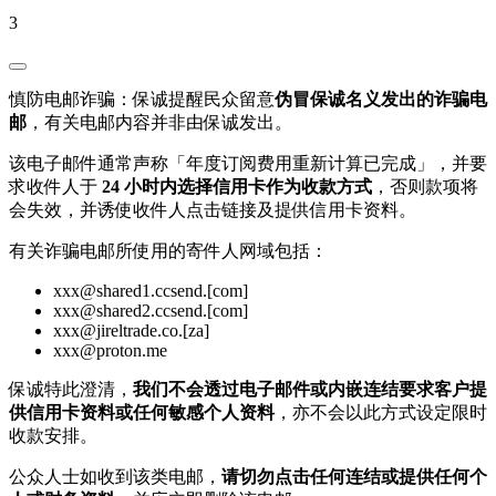
3
慎防电邮诈骗：保诚提醒民众留意
伪冒保诚名义发出的诈骗电
邮
，有关电邮内容并非由保诚发出。
该电子邮件通常声称「年度订阅费用重新计算已完成」，并要
求收件人于
24 小时内选择信用卡作为收款方式
，否则款项将
会失效，并诱使收件人点击链接及提供信用卡资料。
有关诈骗电邮所使用的寄件人网域包括：
xxx@shared1.ccsend.[com]
xxx@shared2.ccsend.[com]
xxx@jireltrade.co.[za]
xxx@proton.me
保诚特此澄清，
我们不会透过电子邮件或内嵌连结要求客户提
供信用卡资料或任何敏感个人资料
，亦不会以此方式设定限时
收款安排。
公众人士如收到该类电邮，
请切勿点击任何连结或提供任何个