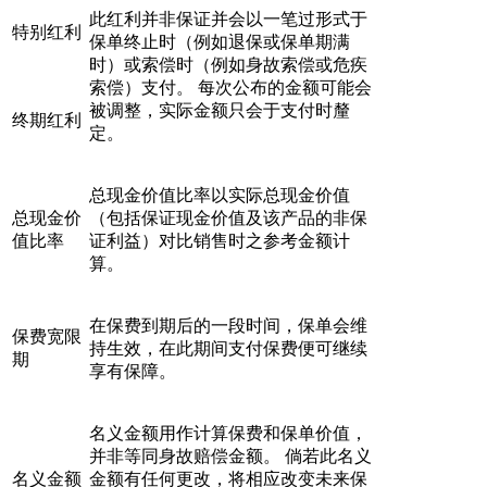
此红利并非保证并会以一笔过形式于
特别红利
保单终止时（例如退保或保单期满
时）或索偿时（例如身故索偿或危疾
索偿）支付。 每次公布的金额可能会
被调整，实际金额只会于支付时釐
终期红利
定。
总现金价值比率以实际总现金价值
总现金价
（包括保证现金价值及该产品的非保
值比率
证利益）对比销售时之参考金额计
算。
在保费到期后的一段时间，保单会维
保费宽限
持生效，在此期间支付保费便可继续
期
享有保障。
名义金额用作计算保费和保单价值，
并非等同身故赔偿金额。 倘若此名义
名义金额
金额有任何更改，将相应改变未来保