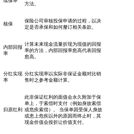
续保率
方法。
保险公司审核投保申请的过程，以决
核保
定是否承保和如何釐订相关条款。
计算未来现金流量折现为现值的回报
内部回报
率的方法，内部回报率愈高代表回报
率
愈高。
分红实现
分红实现率以实际非保证金额对比销
率
售时之参考金额计算。
此非保证红利的面值会永久附加于保
单上，于索偿时支付（例如身故索偿
归原红利
或危疾索偿）。 当保单因受保人身故
或患上危疾以外的原因而终止时，其
现金价值会按折让价值支付。