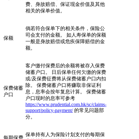
费、身故赔偿、保证现金价值及其他
相关的保单价值。
倘若符合保单下的相关条件，保险公
司会支付的金额。 如人寿保单的保额
保额
一般是身故赔偿或危疾保障赔偿的金
额。
客户缴付保费后的余额将被存入保费
储蓄户口。 日后保单任何欠缴的保费
或/及保费征费将从保费储蓄户口内扣
除。 保费储蓄户口将赚取非保证利
保费储蓄
息，息率会按年复息计算。 保费储蓄
户口
户口现时的息率可参考
https://www.prudential.com.hk/sc/claims-
support/policy-payment/
的常见问题部
分。
保单持有人为保险计划支付的每期保
每期保费