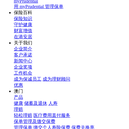
myPrudential
用 myPrudential 管理保单
保险百科
保险知识
守护健康
财富增值
在港安居
关于我们
企业简介
客户承诺
新闻中心
企业奖项
工作机会
成为保诚员工
成为理财顾问
优惠
澳门
产品
健康
储蓄及退休
人寿
理赔
轻松理赔
医疗费用直付服务
保单管理及缴交保费
管理保单
缴交个人寿险保费
保费兑换率