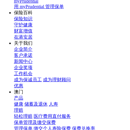
myPrudential
用 myPrudential 管理保单
保险百科
保险知识
守护健康
财富增值
在港安居
关于我们
企业简介
客户承诺
新闻中心
企业奖项
工作机会
成为保诚员工
成为理财顾问
优惠
澳门
产品
健康
储蓄及退休
人寿
理赔
轻松理赔
医疗费用直付服务
保单管理及缴交保费
管理保单
缴交个人寿险保费
保费兑换率